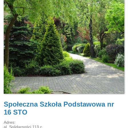
Społeczna Szkoła Podstawowa nr
16 STO
Adres:
al. Solidarności 113 c