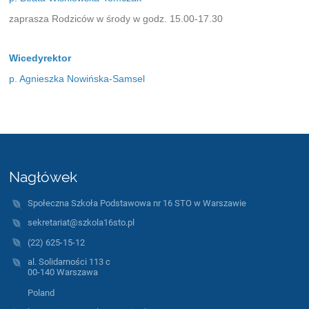
zaprasza Rodziców w środy w godz. 15.00-17.30
Wicedyrektor
p. Agnieszka Nowińska-Samsel
Nagłówek
Społeczna Szkoła Podstawowa nr 16 STO w Warszawie
sekretariat@szkola16sto.pl
(22) 625-15-12
al. Solidarności 113 c
00-140 Warszawa
Poland