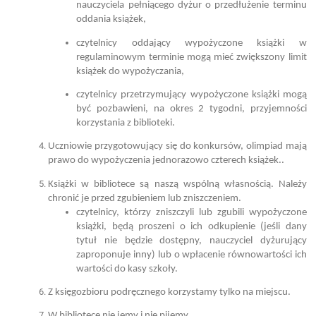
nauczyciela pełniącego dyżur o przedłużenie terminu
oddania książek,
czytelnicy oddający wypożyczone książki w
regulaminowym terminie mogą mieć zwiększony limit
książek do wypożyczania,
czytelnicy przetrzymujący wypożyczone książki mogą
być pozbawieni, na okres 2 tygodni, przyjemności
korzystania z biblioteki.
Uczniowie przygotowujący się do konkursów, olimpiad mają
prawo do wypożyczenia jednorazowo czterech książek..
Książki w bibliotece są naszą wspólną własnością. Należy
chronić je przed zgubieniem lub zniszczeniem.
czytelnicy, którzy zniszczyli lub zgubili wypożyczone
książki, będą proszeni o ich odkupienie (jeśli dany
tytuł nie będzie dostępny, nauczyciel dyżurujący
zaproponuje inny) lub o wpłacenie równowartości ich
wartości do kasy szkoły.
Z księgozbioru podręcznego korzystamy tylko na miejscu.
W bibliotece nie jemy i nie pijemy.