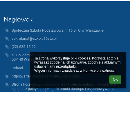
Nagłówek
Społeczna Szkoła Podstawowa nr 16 STO w Warszawie
sekretariat@szkola16sto.pl
(22) 625-15-12
al. Solidarności 113 c
Ta strona wykorzystuje pliki cookies. Korzystając z niej 
00-140 Warszawa
wyrażasz zgodę na ich używanie, zgodnie z aktualnymi 
ustawieniami przeglądarki.

Poland
Więcej informacji znajdziesz w 
Polityce prywatności
.
https://sites.google.com/site/bipsp16sto/
OK
Strona korzysta z plików cookies w celach realizacji swoich usług
zgodnie z polityką cookies. Warunki dostępu i przechowywania
plików mogą określić państwo w swojej przeglądarce.
Wszystkie grafiki wykorzystane na stronie są autorstwa naszych
uczniów, powstały w trakcie warsztatów plastycznych.