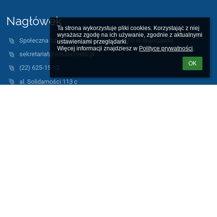
Nagłówek
Ta strona wykorzystuje pliki cookies. Korzystając z niej 
wyrażasz zgodę na ich używanie, zgodnie z aktualnymi 
Społeczna Szkoła Podstawowa nr 16 STO w Warszawie
ustawieniami przeglądarki.

Więcej informacji znajdziesz w 
Polityce prywatności
.
sekretariat@szkola16sto.pl
OK
(22) 625-15-12
al. Solidarności 113 c
00-140 Warszawa
Poland
https://sites.google.com/site/bipsp16sto/
Strona korzysta z plików cookies w celach realizacji swoich usług
zgodnie z polityką cookies. Warunki dostępu i przechowywania
plików mogą określić państwo w swojej przeglądarce.
Wszystkie grafiki wykorzystane na stronie są autorstwa naszych
uczniów, powstały w trakcie warsztatów plastycznych.