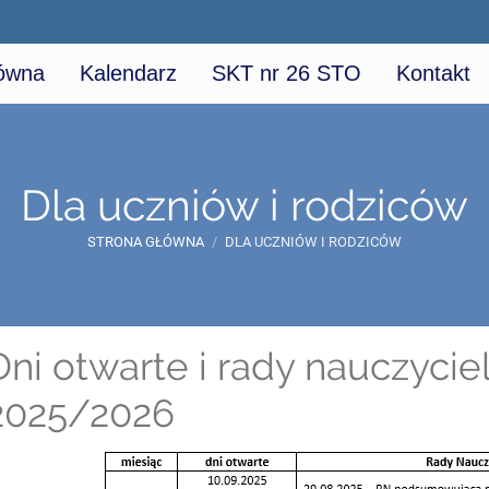
łówna
Kalendarz
SKT nr 26 STO
Kontakt
Dla uczniów i rodziców
STRONA GŁÓWNA
/
DLA UCZNIÓW I RODZICÓW
Dni otwarte i rady nauczycieli
2025/2026