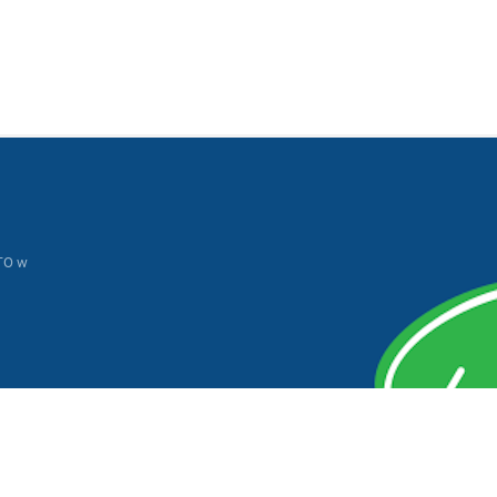
TO w
o/
ach