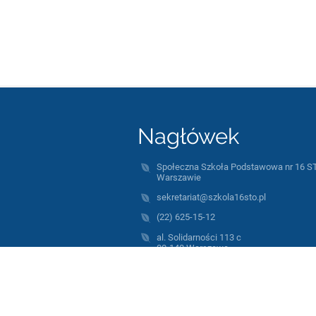
Nagłówek
Społeczna Szkoła Podstawowa nr 16 S
Warszawie
sekretariat@szkola16sto.pl
(22) 625-15-12
al. Solidarności 113 c
00-140 Warszawa
Poland
https://sites.google.com/site/bipsp16st
Strona korzysta z plików cookies w cel