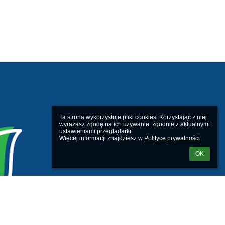
Ta strona wykorzystuje pliki cookies. Korzystając z niej 
wyrażasz zgodę na ich używanie, zgodnie z aktualnymi 
ustawieniami przeglądarki.

Więcej informacji znajdziesz w 
Polityce prywatności
.
OK