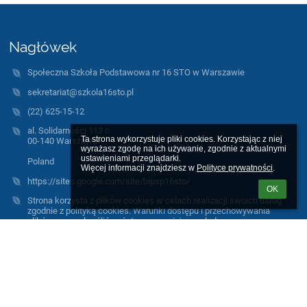
Nagłówek
Społeczna Szkoła Podstawowa nr 16 STO w Warszawie
sekretariat@szkola16sto.pl
(22) 625-15-12
al. Solidarności 113 c
Ta strona wykorzystuje pliki cookies. Korzystając z niej 
00-140 Warszawa
wyrażasz zgodę na ich używanie, zgodnie z aktualnymi 
ustawieniami przeglądarki.

Poland
Więcej informacji znajdziesz w 
Polityce prywatności
.
https://sites.google.com/site/bipsp16sto/
OK
Strona korzysta z plików cookies w celach realizacji swoich usług
zgodnie z polityką cookies. Warunki dostępu i przechowywania
plików mogą określić państwo w swojej przeglądarce.
Wszystkie grafiki wykorzystane na stronie są autorstwa naszych
uczniów, powstały w trakcie warsztatów plastycznych.