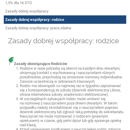
1,5% dla 16 STO
Zasady dobrej współpracy
Zasady dobrej współpracy: rodzice
Zasady dobrej współpracy: praca zdalna
Zasady dobrej współpracy: rodzice
Zasady obowiązujące Rodziców
Rodzice w razie potrzeby są obecni na każdym dniu otwartym,
utrzymują kontakt z wychowawcą i nauczycielami różnych
przedmiotów, przychodzą na umówione rozmowy indywidualne.
Zawsze uczestniczą w zebraniach klasowych.
Rodzic ma obowiązek co najmniej raz w tygodniu zapoznawać
się z korespondencją ze szkoły (dziennik elektroniczny Librus,
strona internetowa szkoły, wiadomości elektroniczne).
W szczególnych sytuacjach rodzic może umówić się
na rozmowę z nauczycielem poza dniem otwartym. W takim
przypadku należy skontaktować się z nauczycielem poprzez
dziennik elektroniczny lub zgłosić taką potrzebę do sekretariatu.
Nauczyciel nie może rozmawiać z rodzicem (prawnym
opiekunem) w czasie, gdy pełni dyżur lub gdy sprawuje opiekę
nad klasą.
Przed umówionym spotkaniem z nauczycielem rodzic zgłasza