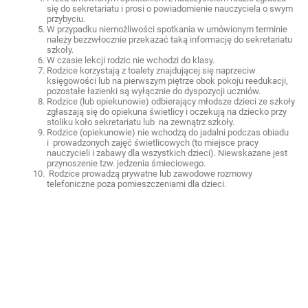
się do sekretariatu i prosi o powiadomienie nauczyciela o swym
przybyciu.
W przypadku niemożliwości spotkania w umówionym terminie
należy bezzwłocznie przekazać taką informację do sekretariatu
szkoły.
W czasie lekcji rodzic nie wchodzi do klasy.
Rodzice korzystają z toalety znajdującej się naprzeciw
księgowości lub na pierwszym piętrze obok pokoju reedukacji,
pozostałe łazienki są wyłącznie do dyspozycji uczniów.
Rodzice (lub opiekunowie) odbierający młodsze dzieci ze szkoły
zgłaszają się do opiekuna świetlicy i oczekują na dziecko przy
stoliku koło sekretariatu lub na zewnątrz szkoły.
Rodzice (opiekunowie) nie wchodzą do jadalni podczas obiadu
i prowadzonych zajęć świetlicowych (to miejsce pracy
nauczycieli i zabawy dla wszystkich dzieci). Niewskazane jest
przynoszenie tzw. jedzenia śmieciowego.
Rodzice prowadzą prywatne lub zawodowe rozmowy
telefoniczne poza pomieszczeniami dla dzieci.