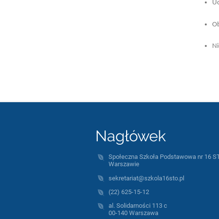
Uc
Ob
Ni
Nagłówek
Społeczna Szkoła Podstawowa nr 16 S
Warszawie
sekretariat@szkola16sto.pl
(22) 625-15-12
al. Solidarności 113 c
00-140 Warszawa