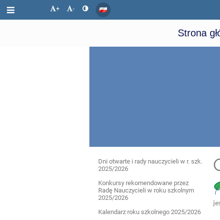
+
-
Strona g
Dla
Dni otwarte i rady nauczycieli w r. szk.
2025/2026
uczniów
Konkursy rekomendowane przez
Radę Nauczycieli w roku szkolnym
2025/2026
je
i
Kalendarz roku szkolnego 2025/2026