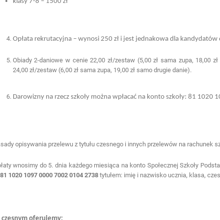
klasy 7-8 – 1500 zł
Opłata rekrutacyjna – wynosi 250 zł i jest jednakowa dla kandydatów 
Obiady 2-daniowe w cenie 22,00 zł/zestaw (5,00 zł sama zupa, 18,00 zł 
24,00 zł/zestaw (6,00 zł sama zupa, 19,00 zł samo drugie danie).
Darowizny na rzecz szkoły można wpłacać na konto szkoły: 81 1020
sady opisywania przelewu z tytułu czesnego i innych przelewów na rachunek sz
łaty wnosimy do 5. dnia każdego miesiąca na konto Społecznej Szkoły Pod
81 1020 1097 0000 7002 0104
2738
tytułem: imię i nazwisko ucznia, klasa, cz
czesnym oferujemy: