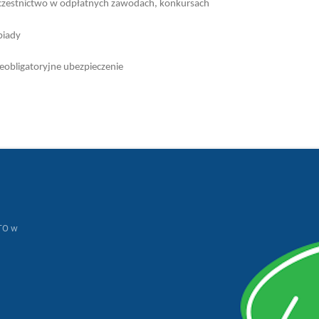
zestnictwo w odpłatnych zawodach, konkursach
iady
eobligatoryjne ubezpieczenie
TO w