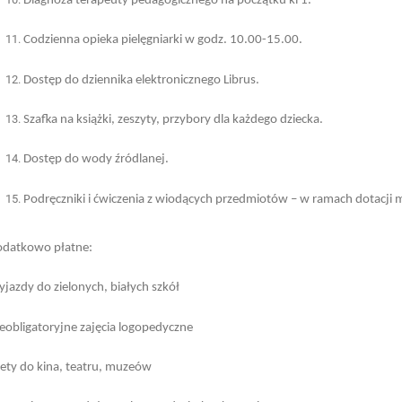
Diagnoza terapeuty pedagogicznego na początku kl 1.
Codzienna opieka pielęgniarki w godz. 10.00-15.00.
Dostęp do dziennika elektronicznego Librus.
Szafka na książki, zeszyty, przybory dla każdego dziecka.
Dostęp do wody źródlanej.
Podręczniki i ćwiczenia z wiodących przedmiotów – w ramach dotacji mi
datkowo płatne:
jazdy do zielonych, białych szkół
eobligatoryjne zajęcia logopedyczne
lety do kina, teatru, muzeów