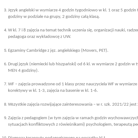
Język angielski w wymiarze 4 godzin tygodniowo w kl. 1 oraz 5 godzin
godziny w podziale na grupy, 2 godziny całą klasą.
W kl. 7 i 8 zajęcia na temat technik uczenia się, organizacji nauki, ra
pedagoga oraz wykładowcę z UW.
Egzaminy Cambridge z jęz. angielskiego (Movers, PET).
Drugi język (niemiecki lub hiszpański) od 6 kl. w wymiarze 2 godzin w 
MEN 4 godziny).
WF – zajęcia prowadzone od 1 klasy przez nauczyciela WF w wymiarze
korektywy w kl. 1-3, zajęcia na basenie w kl. 1-6.
Wszystkie zajęcia rozwijające zainteresowania – w r. szk. 2021/22 jest 2
Zajęcia z pedagogiem (w tym zajęcia w ramach godzin wychowawczych
sytuacjach konfliktowych z rówieśnikami) psychologiem, terapeutą p