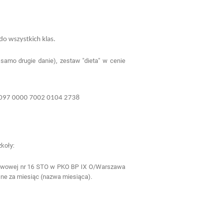
do wszystkich klas.
samo drugie danie), zestaw "dieta" w cenie
 1097 0000 7002 0104 2738
koły:
stawowej nr 16 STO w PKO BP IX O/Warszawa
esne za miesiąc (nazwa miesiąca).