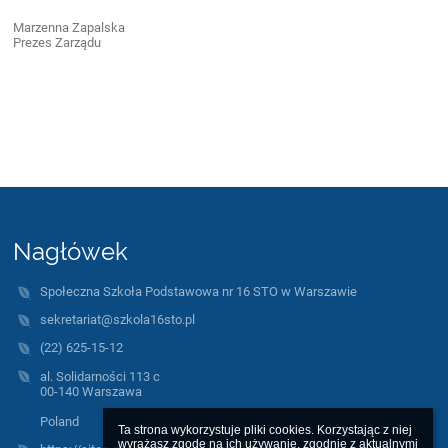
Marzenna Zapalska
Prezes Zarządu
Nagłówek
Społeczna Szkoła Podstawowa nr 16 STO w Warszawie
sekretariat@szkola16sto.pl
(22) 625-15-12
al. Solidarności 113 c
00-140 Warszawa
Poland
Ta strona wykorzystuje pliki cookies. Korzystając z niej 
wyrażasz zgodę na ich używanie, zgodnie z aktualnymi 