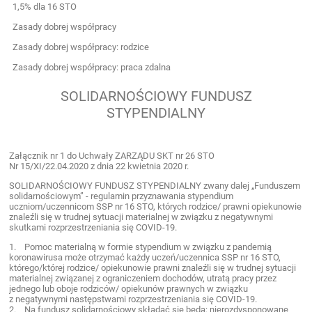
1,5% dla 16 STO
Zasady dobrej współpracy
Zasady dobrej współpracy: rodzice
Zasady dobrej współpracy: praca zdalna
SOLIDARNOŚCIOWY FUNDUSZ
STYPENDIALNY
Załącznik nr 1 do Uchwały ZARZĄDU SKT nr 26 STO
Nr 15/XI/22.04.2020 z dnia 22 kwietnia 2020 r.
SOLIDARNOŚCIOWY FUNDUSZ STYPENDIALNY zwany dalej „Funduszem
solidarnościowym” - regulamin przyznawania stypendium
uczniom/uczennicom SSP nr 16 STO, których rodzice/ prawni opiekunowie
znaleźli się w trudnej sytuacji materialnej w związku z negatywnymi
skutkami rozprzestrzeniania się COVID-19.
1. Pomoc materialną w formie stypendium w związku z pandemią
koronawirusa może otrzymać każdy uczeń/uczennica SSP nr 16 STO,
którego/której rodzice/ opiekunowie prawni znaleźli się w trudnej sytuacji
materialnej związanej z ograniczeniem dochodów, utratą pracy przez
jednego lub oboje rodziców/ opiekunów prawnych w związku
z negatywnymi następstwami rozprzestrzeniania się COVID-19.
2. Na fundusz solidarnościowy składać się będą: nierozdysponowane