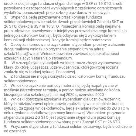
środki z socjalnego funduszu stypendialnego w SSP nr 16 STO, środki
pozyskane z oszczędności wynikających z częściowo ograniczonych
wydatków ponoszonych przez szkołę oraz darowizn celowych.
3. Stypendia będą przyznawane przez komisję funduszu
solidarnościowego w składzie: dwóch przedstawicieli Zarządu SKT nr
26 STO, dyrekcja SSP nr 16 STO. Posiedzenia komisji będą niejawne,
protokołowane, powoływane z inicjatywy przewodniczącego komisji lub
jednego z członków komisji, będą odbywać się z wykorzystaniem
komunikacji elektronicznej. Decyzja komisji będzie ostateczna.
4. Osoby zainteresowane uzyskaniem stypendium prosimy o złożenie
drogą mailową wniosku o przyznanie stypendium na adres:
szkola16.sto@wp.pl. Wniosek powinien zawierać opis okoliczności
uzasadniających starania o stypendium.
5. W szczególnych sytuacjach wniosek może złożyć wychowawca
klasy, do której uczęszcza uczeń/uczennica, którego/której rodzina
znalazła się w trudnej sytuacji finansowej.
6. Z funduszu nie mogą skorzystać dzieci członków komisji funduszu
solidarnościowego.
7. Wnioski o uzyskanie pomocy materialnej będą rozpatrywane w
możliwie najszybszym terminie, a pomoc będzie udzielana do końca
bieżącego roku szkolnego tj. na maj 2020 r., czerwiec 2020 r.
8. Wnioski dotyczące uzyskania stypendium dla uczniów/uczennic,
których rodzice/prawni opiekunowie znaleźli się w szczególnie trudnej
sytuacji, za zgodą wnioskodawców, będą składane również do ZG STO w
celu uzyskania dodatkowej pomocy finansowej. Warunkiem przyznania
stypendium przez ZG STO jest przyznanie stypendium przez komisję
funduszu solidarnościowego powołaną przez Zarząd SKT nr 26 STO.
9. Przyznane stypendium z funduszu solidarnościowego będzie odliczone
od czesnego.