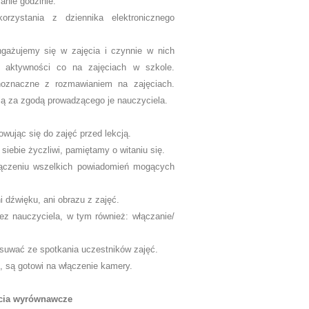
anie godzinie.
rzystania z dziennika elektronicznego
angażujemy się w zajęcia i czynnie w nich
 aktywności co na zajęciach w szkole.
noznaczne z rozmawianiem na zajęciach.
ją za zgodą prowadzącego je nauczyciela.
wując się do zajęć przed lekcją.
siebie życzliwi, pamiętamy o witaniu się.
łączeniu wszelkich powiadomień mogących
dźwięku, ani obrazu z zajęć.
ez nauczyciela, w tym również: włączanie/
usuwać ze spotkania uczestników zajęć.
e, są gotowi na włączenie kamery.
ęcia wyrównawcze