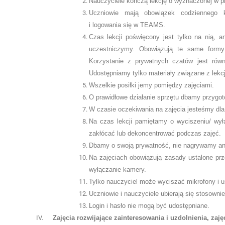
Nauczyciele kończą lekcję o wyznaczonej w pl
Uczniowie mają obowiązek codziennego ko
i logowania się w TEAMS.
Czas lekcji poświęcony jest tylko na nią, 
uczestniczymy. Obowiązują te same formy
Korzystanie z prywatnych czatów jest rów
Udostępniamy tylko materiały związane z lekc
Wszelkie posiłki jemy pomiędzy zajęciami.
O prawidłowe działanie sprzętu dbamy przygoto
W czasie oczekiwania na zajęcia jesteśmy dla 
Na czas lekcji pamiętamy o wyciszeniu/ wy
zakłócać lub dekoncentrować podczas zajęć.
Dbamy o swoją prywatność, nie nagrywamy ani 
Na zajęciach obowiązują zasady ustalone prz
wyłączanie kamery.
Tylko nauczyciel może wyciszać mikrofony i 
Uczniowie i nauczyciele ubierają się stosowni
Login i hasło nie mogą być udostępniane.
Zajęcia rozwijające zainteresowania i uzdolnienia, zaj