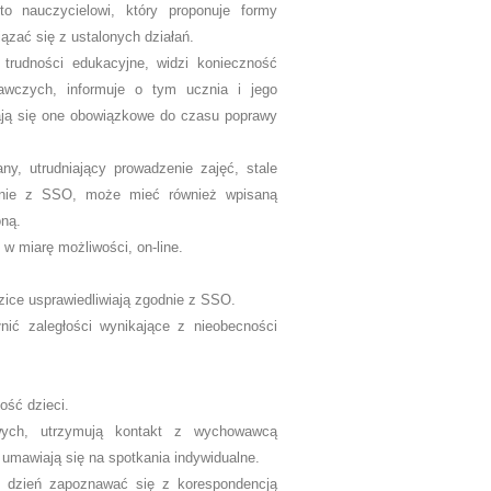
to nauczycielowi, który proponuje formy
zać się z ustalonych działań.
 trudności edukacyjne, widzi konieczność
awczych, informuje o tym ucznia i jego
tają się one obowiązkowe do czasu poprawy
ny, utrudniający prowadzenie zajęć, stale
odnie z SSO, może mieć również wpisaną
oną.
 w miarę możliwości, on-line.
ice usprawiedliwiają zgodnie z SSO.
nić zaległości wynikające z nieobecności
ość dzieci.
wych, utrzymują kontakt z wychowawcą
 umawiają się na spotkania indywidualne.
 dzień zapoznawać się z korespondencją