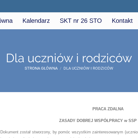
łówna
Kalendarz
SKT nr 26 STO
Kontakt
Dla uczniów i rodziców
STRONA GŁÓWNA
/
DLA UCZNIÓW I RODZICÓW
PRACA ZDALNA
ZASADY DOBREJ WSPÓŁPRACY w SSP n
Dokument został stworzony, by pomóc wszystkim zainteresowanym (ucznio