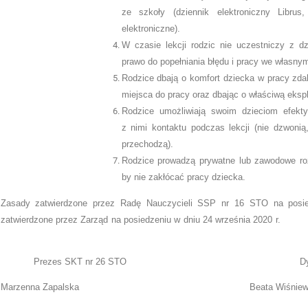
ze szkoły (dziennik elektroniczny Librus
elektroniczne).
W czasie lekcji rodzic nie uczestniczy z d
prawo do popełniania błędu i pracy we własny
Rodzice dbają o komfort dziecka w pracy zdal
miejsca do pracy oraz dbając o właściwą eksp
Rodzice umożliwiają swoim dzieciom efekt
z nimi kontaktu podczas lekcji (nie dzwonią,
przechodzą).
Rodzice prowadzą prywatne lub zawodowe roz
by nie zakłócać pracy dziecka.
Zasady zatwierdzone przez Radę Nauczycieli SSP nr 16 STO na posie
zatwierdzone przez Zarząd na posiedzeniu w
Prezes SKT nr 26 STO Dyrektorka S
Marzenna Zapalska Beata Wiśniewska-