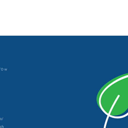
TO w
o/
ach