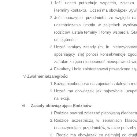
Jeśli uczeń potrzebuje wsparcia, zgłasza 
i terminy kontaktu. Uczeń ma obowiązek wywią
Jeśli nauczyciel przedmiotu, ze względu na
uczestniczenia ucznia w zajęciach wyrówn
rodziców, ustala terminy i formy wsparcia. S
umiejętności.
Uczeń łamiący zasady (m. in. nieprzygotowa
spóźniający się) ponosi konsekwencje zg
za takie zajęcia nieobecność nieusprawiedliwi
Fakultety i koła zainteresowań prowadzone są,
Zwolnienia/zaległości
Każdą nieobecność na zajęciach zdalnych rodz
Uczeń ma obowiązek jak najszybciej uzupeł
na lekcji.
Zasady obowiązujące Rodziców
Rodzice powinni zgłaszać planowaną nieobecn
Rodzice uczestniczą w zebraniach klaso
i nauczycielami przedmiotów, w razie potrzeby
Rodzic ma obowiązek co najmniej co drugi