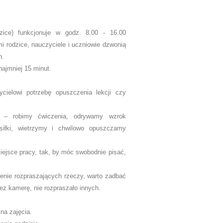
dzice) funkcjonuje w godz. 8.00 - 16.00
i rodzice, nauczyciele i uczniowie dzwonią
h.
najmniej 15 minut.
cielowi potrzebę opuszczenia lekcji czy
 – robimy ćwiczenia, odrywamy wzrok
siłki, wietrzymy i chwilowo opuszczamy
iejsce pracy, tak, by móc swobodnie pisać,
enie rozpraszających rzeczy, warto zadbać
ez kamerę, nie rozpraszało innych.
 na zajęcia.