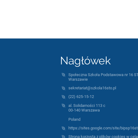
Nagłówek
Społeczna Szkoła Podstawowa nr 16 S
Warszawie
sekretariat@szkola16sto.pl
(22) 625-15-12
al. Solidarności 113 c
00-140 Warszawa
Poland
https://sites.google.com/site/bipsp16st
Strona korzysta z plików cookies w cel