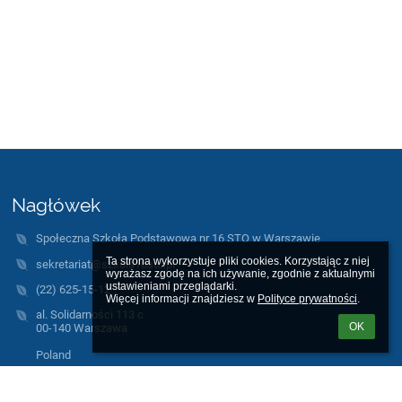
Nagłówek
Społeczna Szkoła Podstawowa nr 16 STO w Warszawie
Ta strona wykorzystuje pliki cookies. Korzystając z niej 
sekretariat@szkola16sto.pl
wyrażasz zgodę na ich używanie, zgodnie z aktualnymi 
ustawieniami przeglądarki.

(22) 625-15-12
Więcej informacji znajdziesz w 
Polityce prywatności
.
al. Solidarności 113 c
OK
00-140 Warszawa
Poland
https://sites.google.com/site/bipsp16sto/