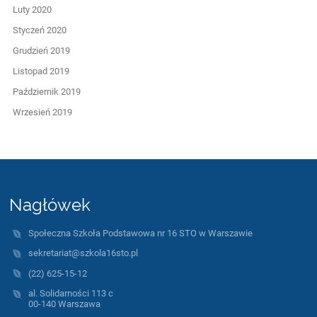
Luty 2020
Styczeń 2020
Grudzień 2019
Listopad 2019
Październik 2019
Wrzesień 2019
Nagłówek
Społeczna Szkoła Podstawowa nr 16 STO w Warszawie
sekretariat@szkola16sto.pl
(22) 625-15-12
al. Solidarności 113 c
00-140 Warszawa