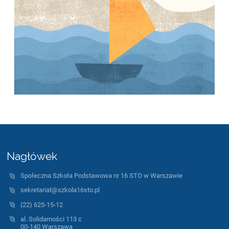
Nagłówek
Społeczna Szkoła Podstawowa nr 16 STO w Warszawie
sekretariat@szkola16sto.pl
(22) 625-15-12
al. Solidarności 113 c
00-140 Warszawa