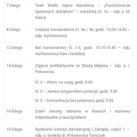
7 lutego
Teatr Wielki Opera Narodowa – „Poszukiwacze
operowych dźwięków” – warsztaty kl. 1a – odp. p. M.
Klekot
8 lutego
Impreza karnawałowa kl. 4a i 4b, godz. 13.05-14.45 –
odp. wychowawcy
12 lutego
Bal karnawałowy kl. 1-3, godz. 14.15-15.45 – odp.
wychowawcy klas i świetlicy
14 lutego
Zajęcia profilaktyczne ze Strażą Miejską – odp. p. I.
Pohorecka
kl. 2 – Wiem, co czuję, godz. 9.00
kl. 3 – Jestem przyjacielem zwierząt, godz. 9.00
kl. 5 – Komunikacja bez przemocy, godz. 9.55
14 lutego
Dzień otwarty, zebrania w klasach i rozmowy
indywidualne z nauczycielami
15 lutego
Spotkanie komisji rekrutacyjnej i Zarządu, część 1. –
odp. p. dyrektor B. Wiśniewska-Tomczak