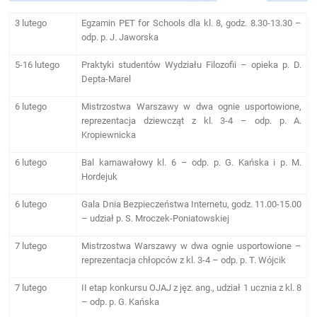
3 lutego
Egzamin PET for Schools dla kl. 8, godz. 8.30-13.30 –
odp. p. J. Jaworska
5-16 lutego
Praktyki studentów Wydziału Filozofii – opieka p. D.
Depta-Marel
6 lutego
Mistrzostwa Warszawy w dwa ognie usportowione,
reprezentacja dziewcząt z kl. 3-4 – odp. p. A.
Kropiewnicka
6 lutego
Bal karnawałowy kl. 6 – odp. p. G. Kańska i p. M.
Hordejuk
6 lutego
Gala Dnia Bezpieczeństwa Internetu, godz. 11.00-15.00
– udział p. S. Mroczek-Poniatowskiej
7 lutego
Mistrzostwa Warszawy w dwa ognie usportowione –
reprezentacja chłopców z kl. 3-4 – odp. p. T. Wójcik
7 lutego
II etap konkursu OJAJ z jęz. ang., udział 1 ucznia z kl. 8
– odp. p. G. Kańska