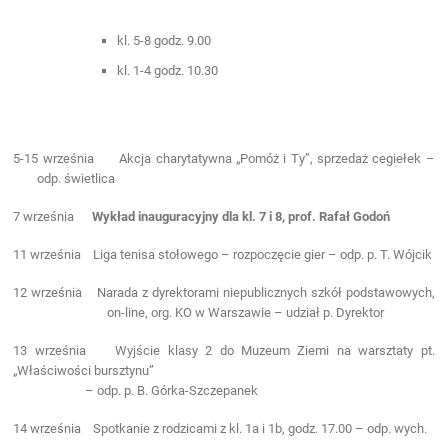
kl. 5-8 godz. 9.00
kl. 1-4 godz. 10.30
5-15 września Akcja charytatywna „Pomóż i Ty”, sprzedaż cegiełek –
odp. świetlica
7 września
Wykład inauguracyjny dla kl. 7 i 8, prof. Rafał Godoń
11 września Liga tenisa stołowego – rozpoczęcie gier – odp. p. T. Wójcik
12 września Narada z dyrektorami niepublicznych szkół podstawowych,
on-line, org. KO w Warszawie – udział p. Dyrektor
13 września
Wyjście klasy 2 do Muzeum Ziemi na warsztaty pt.
„Właściwości bursztynu”
– odp. p. B. Górka-Szczepanek
14 września Spotkanie z rodzicami z kl. 1a i 1b, godz. 17.00 – odp. wych.