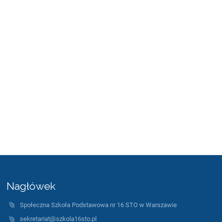
Nagłówek
Społeczna Szkoła Podstawowa nr 16 STO w Warszawie
sekretariat@szkola16sto.pl