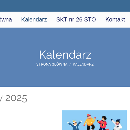
łówna
Kalendarz
SKT nr 26 STO
Kontakt
Kalendarz
STRONA GŁÓWNA
/
KALENDARZ
y 2025