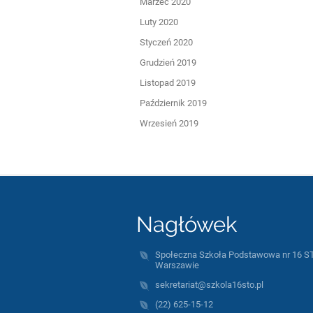
Marzec 2020
Luty 2020
Styczeń 2020
Grudzień 2019
Listopad 2019
Październik 2019
Wrzesień 2019
Nagłówek
Społeczna Szkoła Podstawowa nr 16 S
Warszawie
sekretariat@szkola16sto.pl
(22) 625-15-12