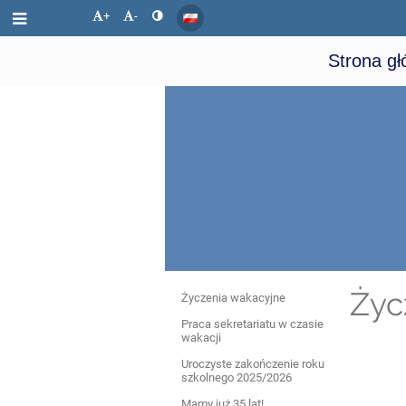
+
-
Strona g
Aktualności
Życ
Życzenia wakacyjne
Praca sekretariatu w czasie
wakacji
Uroczyste zakończenie roku
szkolnego 2025/2026
Mamy już 35 lat!