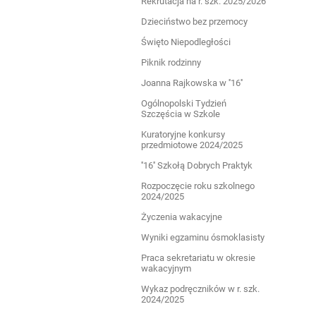
Rekrutacja na r. szk. 2025/2026
Dzieciństwo bez przemocy
Święto Niepodległości
Piknik rodzinny
Joanna Rajkowska w ''16''
Ogólnopolski Tydzień
Szczęścia w Szkole
Kuratoryjne konkursy
przedmiotowe 2024/2025
''16'' Szkołą Dobrych Praktyk
Rozpoczęcie roku szkolnego
2024/2025
Życzenia wakacyjne
Wyniki egzaminu ósmoklasisty
Praca sekretariatu w okresie
wakacyjnym
Wykaz podręczników w r. szk.
2024/2025