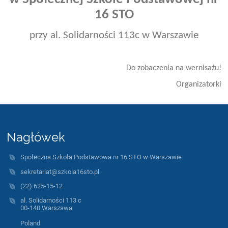
16 STO
przy al. Solidarności 113c w Warszawie
Do zobaczenia na wernisażu!
Organizatorki
Nagłówek
Społeczna Szkoła Podstawowa nr 16 STO w Warszawie
sekretariat@szkola16sto.pl
(22) 625-15-12
al. Solidarności 113 c
00-140 Warszawa
Poland