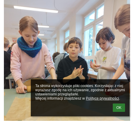
Ta strona wykorzystuje pliki cookies. Korzystając z niej 
wyrażasz zgodę na ich używanie, zgodnie z aktualnymi 
ustawieniami przeglądarki.

Więcej informacji znajdziesz w 
Polityce prywatności
.
OK