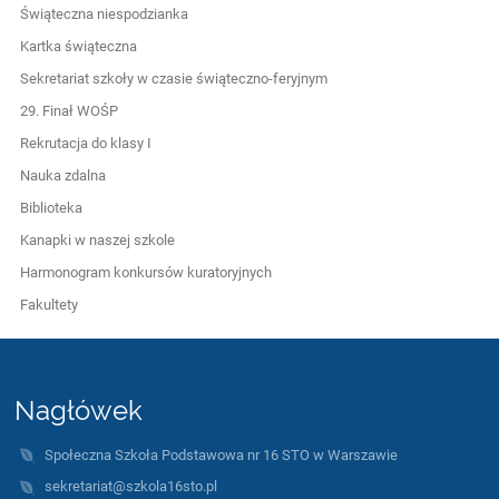
Świąteczna niespodzianka
Kartka świąteczna
Sekretariat szkoły w czasie świąteczno-feryjnym
29. Finał WOŚP
Rekrutacja do klasy I
Nauka zdalna
Biblioteka
Kanapki w naszej szkole
Harmonogram konkursów kuratoryjnych
Fakultety
Nagłówek
Społeczna Szkoła Podstawowa nr 16 STO w Warszawie
sekretariat@szkola16sto.pl