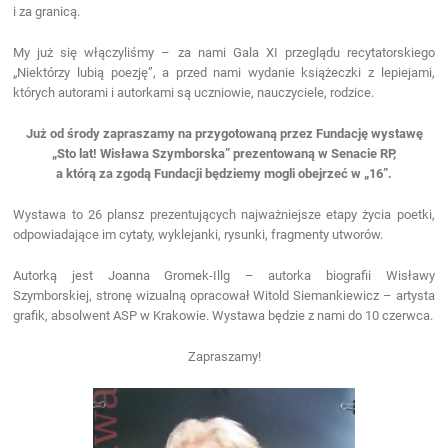
i za granicą.
My już się włączyliśmy – za nami Gala XI przeglądu recytatorskiego
„Niektórzy lubią poezję”, a przed nami wydanie książeczki z lepiejami,
których autorami i autorkami są uczniowie, nauczyciele, rodzice.
Już od środy zapraszamy na przygotowaną przez Fundację wystawę
„Sto lat! Wisława Szymborska” prezentowaną w Senacie RP,
a którą za zgodą Fundacji będziemy mogli obejrzeć w „16”.
Wystawa to 26 plansz prezentujących najważniejsze etapy życia poetki,
odpowiadające im cytaty, wyklejanki, rysunki, fragmenty utworów.
Autorką jest Joanna Gromek-Illg – autorka biografii Wisławy
Szymborskiej, stronę wizualną opracował Witold Siemankiewicz – artysta
grafik, absolwent ASP w Krakowie. Wystawa będzie z nami do 10 czerwca.
Zapraszamy!