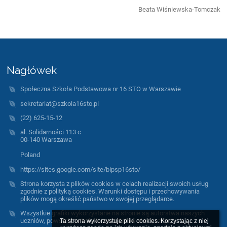
Beata Wiśniewska-Tomczak
Nagłówek
Społeczna Szkoła Podstawowa nr 16 STO w Warszawie
sekretariat@szkola16sto.pl
(22) 625-15-12
al. Solidarności 113 c
00-140 Warszawa
Poland
https://sites.google.com/site/bipsp16sto/
Strona korzysta z plików cookies w celach realizacji swoich usług
zgodnie z polityką cookies. Warunki dostępu i przechowywania
plików mogą określić państwo w swojej przeglądarce.
Wszystkie grafiki wykorzystane na stronie są autorstwa naszych
uczniów, powstały w trakcie warsztatów plastycznych.
Ta strona wykorzystuje pliki cookies. Korzystając z niej 