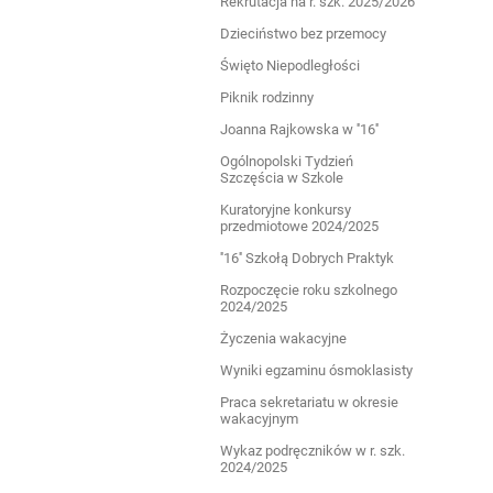
Rekrutacja na r. szk. 2025/2026
Dzieciństwo bez przemocy
Święto Niepodległości
Piknik rodzinny
Joanna Rajkowska w ''16''
Ogólnopolski Tydzień
Szczęścia w Szkole
Kuratoryjne konkursy
przedmiotowe 2024/2025
''16'' Szkołą Dobrych Praktyk
Rozpoczęcie roku szkolnego
2024/2025
Życzenia wakacyjne
Wyniki egzaminu ósmoklasisty
Praca sekretariatu w okresie
wakacyjnym
Wykaz podręczników w r. szk.
2024/2025