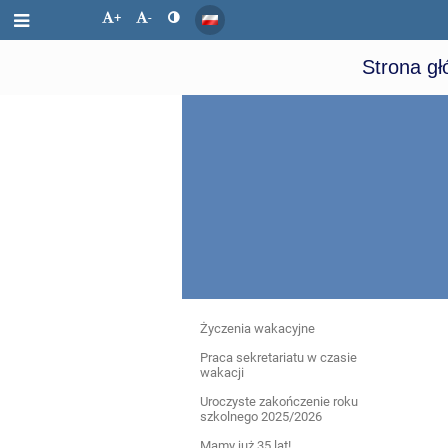
+
-
Strona g
Aktualności
Życzenia wakacyjne
Praca sekretariatu w czasie
wakacji
Uroczyste zakończenie roku
szkolnego 2025/2026
Mamy już 35 lat!