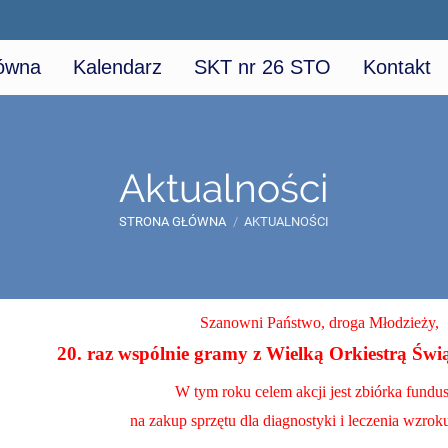
łówna
Kalendarz
SKT nr 26 STO
Kontakt
Aktualności
STRONA GŁÓWNA
/
AKTUALNOŚCI
Szanowni Państwo, droga Młodzieży,
20. raz wspólnie gramy z Wielką Orkiestrą Świ
W tym roku celem akcji jest zbiórka fundu
na zakup sprzętu dla diagnostyki i leczenia wzroku