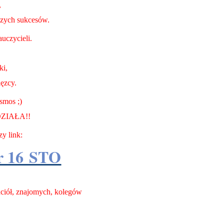
,
szych sukcesów.
uczycieli.
.
ki,
ięzcy.
smos ;)
 DZIAŁA!!
y link:
r 16 STO
jaciół, znajomych, kolegów