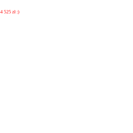
4 525 zł :)