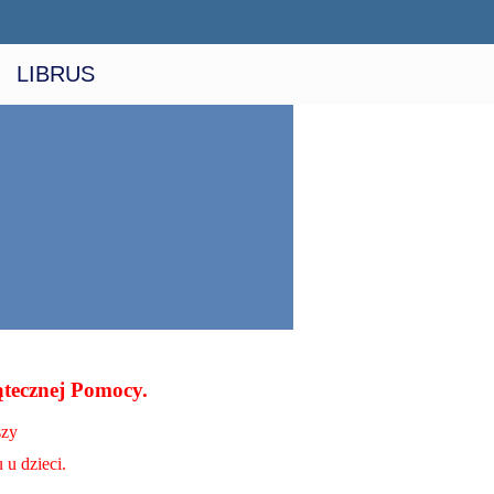
LIBRUS
ątecznej Pomocy.
szy
 u dzieci.