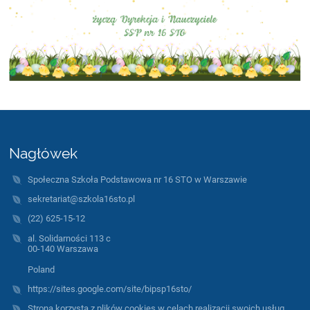
Nagłówek
Społeczna Szkoła Podstawowa nr 16 STO w Warszawie
sekretariat@szkola16sto.pl
(22) 625-15-12
al. Solidarności 113 c
00-140 Warszawa
Poland
https://sites.google.com/site/bipsp16sto/
Strona korzysta z plików cookies w celach realizacji swoich usług