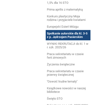
1,5% dla 16 STO
Prima aprilis z matematyką
Konkurs plastyczny Moja
rodzina i przyjaciele kwiatami
Europejski Dzień Mózgu
Spotkanie autorskie dla kl. 3-5
z p. Jędrzejem Pasierskim
WYNIKI REKRUTACJI do kl. 1 w
r. szk. 2025/26
Praca sekretariatu w czasie
ferii zimowych
Życzenia świąteczne
Praca sekretariatu w czasie
przerwy świątecznej
''Oswoić trudne tematy''
Książkowe nowości w naszej
bibliotece
Święto STO