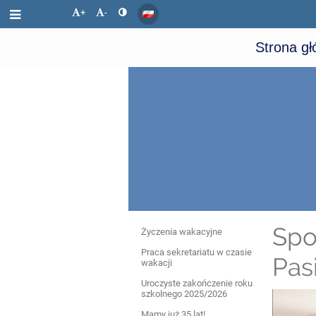
+
-
Strona g
Aktualności
Spo
Życzenia wakacyjne
Praca sekretariatu w czasie
Pas
wakacji
Uroczyste zakończenie roku
szkolnego 2025/2026
Mamy już 35 lat!