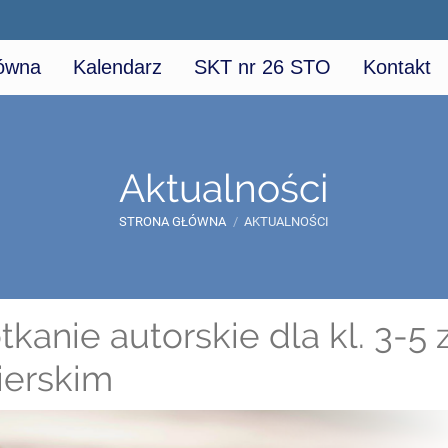
łówna
Kalendarz
SKT nr 26 STO
Kontakt
Aktualności
STRONA GŁÓWNA
/
AKTUALNOŚCI
tkanie autorskie dla kl. 3-5 
ierskim