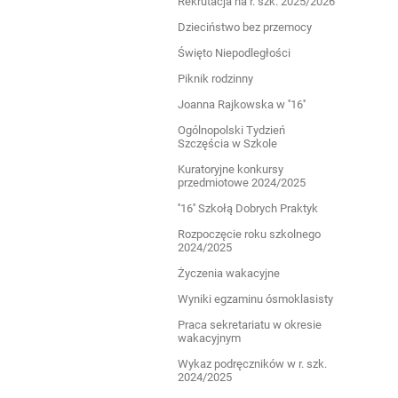
Rekrutacja na r. szk. 2025/2026
Dzieciństwo bez przemocy
Święto Niepodległości
Piknik rodzinny
Joanna Rajkowska w ''16''
Ogólnopolski Tydzień
Szczęścia w Szkole
Kuratoryjne konkursy
przedmiotowe 2024/2025
''16'' Szkołą Dobrych Praktyk
Rozpoczęcie roku szkolnego
2024/2025
Życzenia wakacyjne
Wyniki egzaminu ósmoklasisty
Praca sekretariatu w okresie
wakacyjnym
Wykaz podręczników w r. szk.
2024/2025