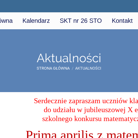
łówna
Kalendarz
SKT nr 26 STO
Kontakt
Aktualności
STRONA GŁÓWNA
/
AKTUALNOŚCI
Serdecznie zapraszam uczniów kla
do udziału w jubileuszowej X e
szkolnego konkursu matematyc
„Prima aprilis z mate