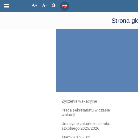
+
-
Strona g
Aktualności
Życzenia wakacyjne
Praca sekretariatu w czasie
wakacji
Uroczyste zakończenie roku
szkolnego 2025/2026
Mamy już 35 lat!