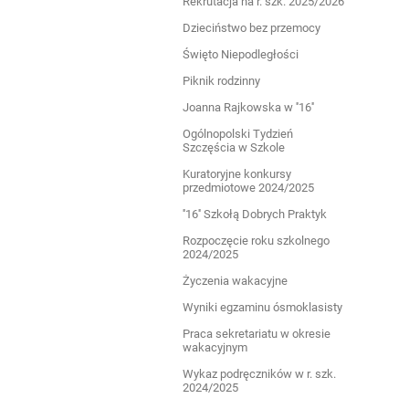
Rekrutacja na r. szk. 2025/2026
Dzieciństwo bez przemocy
Święto Niepodległości
Piknik rodzinny
Joanna Rajkowska w ''16''
Ogólnopolski Tydzień
Szczęścia w Szkole
Kuratoryjne konkursy
przedmiotowe 2024/2025
''16'' Szkołą Dobrych Praktyk
Rozpoczęcie roku szkolnego
2024/2025
Życzenia wakacyjne
Wyniki egzaminu ósmoklasisty
Praca sekretariatu w okresie
wakacyjnym
Wykaz podręczników w r. szk.
2024/2025