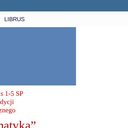
LIBRUS
s 1-5 SP
dycji
znego
matyką”