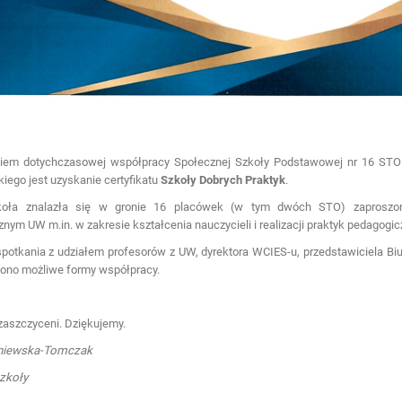
iem dotychczasowej współpracy Społecznej Szkoły Podstawowej nr 16 STO
ego jest uzyskanie certyfikatu
Szkoły Dobrych Praktyk
.
oła znalazła się w gronie 16 placówek (w tym dwóch STO) zaproszon
nym UW m.in. w zakresie kształcenia nauczycieli i realizacji praktyk pedagogic
potkania z udziałem profesorów z UW, dyrektora WCIES-u, przedstawiciela Biu
ono możliwe formy współpracy.
aszczyceni. Dziękujemy.
niewska-Tomczak
zkoły