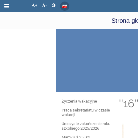
+
-
Strona g
Aktualności
''1
Życzenia wakacyjne
Praca sekretariatu w czasie
wakacji
Uroczyste zakończenie roku
szkolnego 2025/2026
Mamy już 35 lat!