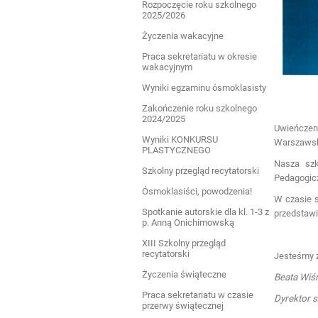
Rozpoczęcie roku szkolnego
2025/2026
Życzenia wakacyjne
Praca sekretariatu w okresie
wakacyjnym
Wyniki egzaminu ósmoklasisty
Zakończenie roku szkolnego
2024/2025
Uwieńczen
Wyniki KONKURSU
Warszawski
PLASTYCZNEGO
Nasza szk
Szkolny przegląd recytatorski
Pedagogicz
Ósmoklasiści, powodzenia!
W czasie s
Spotkanie autorskie dla kl. 1-3 z
przedstawi
p. Anną Onichimowską
XIII Szkolny przegląd
recytatorski
Jesteśmy z
Życzenia świąteczne
Beata Wiś
Praca sekretariatu w czasie
Dyrektor s
przerwy świątecznej