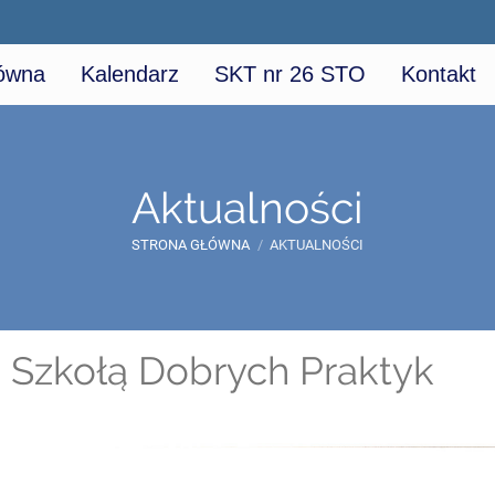
łówna
Kalendarz
SKT nr 26 STO
Kontakt
Aktualności
STRONA GŁÓWNA
/
AKTUALNOŚCI
6'' Szkołą Dobrych Praktyk