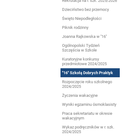
Rekrutacja na r. szk. 2025/2026
Dzieciństwo bez przemocy
Święto Niepodległości
Piknik rodzinny
Joanna Rajkowska w ''16''
Ogólnopolski Tydzień
Szczęścia w Szkole
Kuratoryjne konkursy
przedmiotowe 2024/2025
''16'' Szkołą Dobrych Praktyk
Rozpoczęcie roku szkolnego
2024/2025
Życzenia wakacyjne
Wyniki egzaminu ósmoklasisty
Praca sekretariatu w okresie
wakacyjnym
Wykaz podręczników w r. szk.
2024/2025