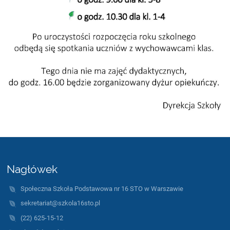
Nagłówek
Społeczna Szkoła Podstawowa nr 16 STO w Warszawie
sekretariat@szkola16sto.pl
(22) 625-15-12