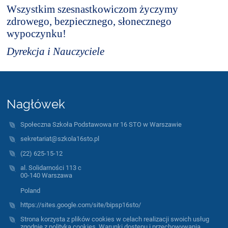
Wszystkim szesnastkowiczom życzymy
zdrowego, bezpiecznego, słonecznego
wypoczynku!
Dyrekcja i Nauczyciele
Nagłówek
Społeczna Szkoła Podstawowa nr 16 STO w Warszawie
sekretariat@szkola16sto.pl
(22) 625-15-12
al. Solidarności 113 c
00-140 Warszawa
Poland
https://sites.google.com/site/bipsp16sto/
Strona korzysta z plików cookies w celach realizacji swoich usług
zgodnie z polityką cookies. Warunki dostępu i przechowywania