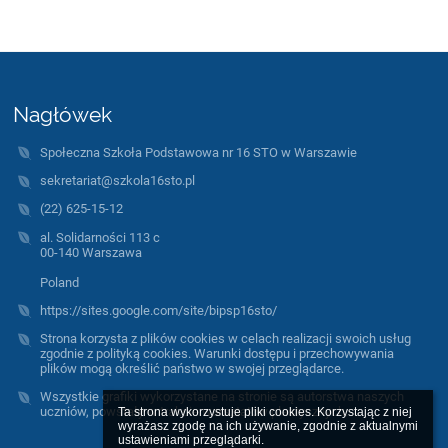
Nagłówek
Społeczna Szkoła Podstawowa nr 16 STO w Warszawie
sekretariat@szkola16sto.pl
(22) 625-15-12
al. Solidarności 113 c
00-140 Warszawa
Poland
https://sites.google.com/site/bipsp16sto/
Strona korzysta z plików cookies w celach realizacji swoich usług
zgodnie z polityką cookies. Warunki dostępu i przechowywania
plików mogą określić państwo w swojej przeglądarce.
Wszystkie grafiki wykorzystane na stronie są autorstwa naszych
uczniów, powstały w trakcie warsztatów plastycznych.
Ta strona wykorzystuje pliki cookies. Korzystając z niej 
wyrażasz zgodę na ich używanie, zgodnie z aktualnymi 
ustawieniami przeglądarki.
