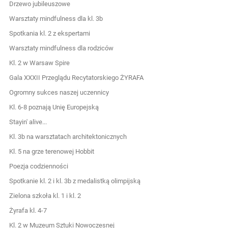
Drzewo jubileuszowe
Warsztaty mindfulness dla kl. 3b
Spotkania kl. 2 z ekspertami
Warsztaty mindfulness dla rodziców
Kl. 2 w Warsaw Spire
Gala XXXII Przeglądu Recytatorskiego ŻYRAFA
Ogromny sukces naszej uczennicy
Kl. 6-8 poznają Unię Europejską
Stayin' alive...
Kl. 3b na warsztatach architektonicznych
Kl. 5 na grze terenowej Hobbit
Poezja codzienności
Spotkanie kl. 2 i kl. 3b z medalistką olimpijską
Zielona szkoła kl. 1 i kl. 2
Żyrafa kl. 4-7
Kl. 2 w Muzeum Sztuki Nowoczesnej