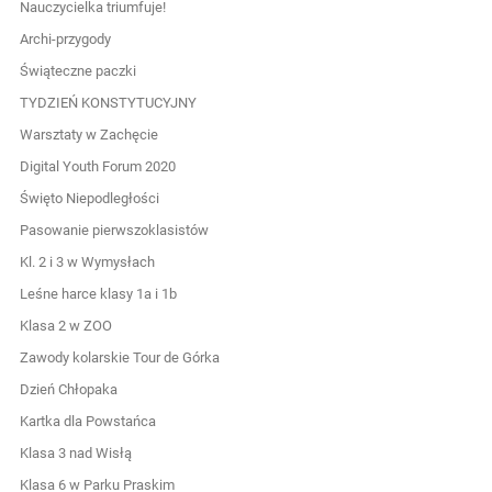
Nauczycielka triumfuje!
Archi-przygody
Świąteczne paczki
TYDZIEŃ KONSTYTUCYJNY
Warsztaty w Zachęcie
Digital Youth Forum 2020
Święto Niepodległości
Pasowanie pierwszoklasistów
Kl. 2 i 3 w Wymysłach
Leśne harce klasy 1a i 1b
Klasa 2 w ZOO
Zawody kolarskie Tour de Górka
Dzień Chłopaka
Kartka dla Powstańca
Klasa 3 nad Wisłą
Klasa 6 w Parku Praskim