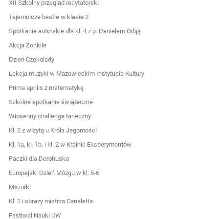
XII Szkolny przegląd recytatorski
Tajemnicze bestie w klasie 2
Spotkanie autorskie dla kl. 4 z p. Danielem Odiją
Akcja Żonkile
Dzień Czekolady
Lekcja muzyki w Mazowieckim Instytucie Kultury
Prima aprilis z matematyką
Szkolne spotkanie świąteczne
Wiosenny challenge taneczny
Kl. 2 z wizytą u Króla Jegomości
Kl. 1a, kl. 1b. i kl. 2 w Krainie Eksperymentów
Paczki dla Dorohuska
Europejski Dzień Mózgu w kl. 5-6
Mazurki
Kl. 3 i obrazy mistrza Canaletta
Festiwal Nauki UW