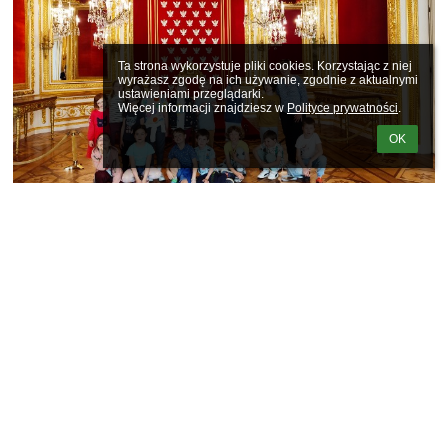
Ta strona wykorzystuje pliki cookies. Korzystając z niej 
wyrażasz zgodę na ich używanie, zgodnie z aktualnymi 
ustawieniami przeglądarki.

Więcej informacji znajdziesz w 
Polityce prywatności
.
OK
Nagłówek
Społeczna Szkoła Podstawowa nr 16 STO w Warszawie
sekretariat@szkola16sto.pl
(22) 625-15-12
al. Solidarności 113 c
00-140 Warszawa