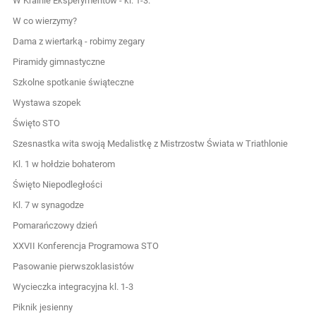
W Krainie Eksperymentów - kl. 1-3.
W co wierzymy?
Dama z wiertarką - robimy zegary
Piramidy gimnastyczne
Szkolne spotkanie świąteczne
Wystawa szopek
Święto STO
Szesnastka wita swoją Medalistkę z Mistrzostw Świata w Triathlonie
Kl. 1 w hołdzie bohaterom
Święto Niepodległości
Kl. 7 w synagodze
Pomarańczowy dzień
XXVII Konferencja Programowa STO
Pasowanie pierwszoklasistów
Wycieczka integracyjna kl. 1-3
Piknik jesienny