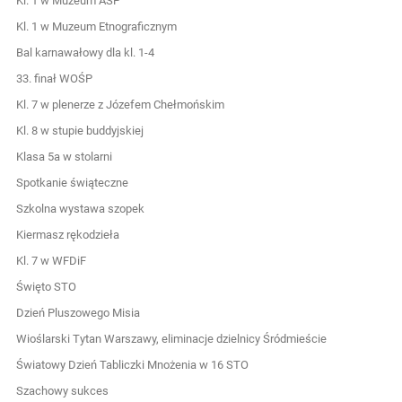
Kl. 1 w Muzeum ASP
Kl. 1 w Muzeum Etnograficznym
Bal karnawałowy dla kl. 1-4
33. finał WOŚP
Kl. 7 w plenerze z Józefem Chełmońskim
Kl. 8 w stupie buddyjskiej
Klasa 5a w stolarni
Spotkanie świąteczne
Szkolna wystawa szopek
Kiermasz rękodzieła
Kl. 7 w WFDiF
Święto STO
Dzień Pluszowego Misia
Wioślarski Tytan Warszawy, eliminacje dzielnicy Śródmieście
Światowy Dzień Tabliczki Mnożenia w 16 STO
Szachowy sukces