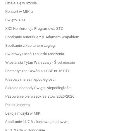
Dzieje się w szkole...
Koncert w MIK-u
Święto STO
XXX Konferencja Programowa STO
Spotkanie autorskie z p. Adamem Wajrakiem
Spotkanie z kapitanem żeglugi
Światowy Dzień Tabliczki Mnożenia
Wioślarski Tytan Warszawy - Śródmieście
Fantastyczna Czwórka z SSP nr 16 STO
Klasowy marsz niepodległości
Szkolne obchody Święta Niepodległości
Pasowanie pierwszoklasistów 2025/2026
Piknik jesienny
Lekcja muzyki w MIK
Spotkanie kl. 7-8 z kierowcą rajdowym
Kl. 1, 2 i 3a w Gongolinie