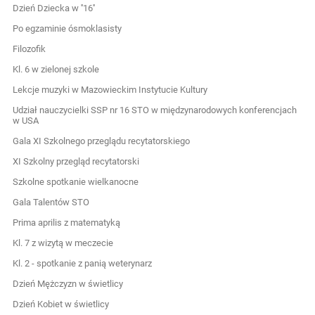
Dzień Dziecka w ''16''
Po egzaminie ósmoklasisty
Filozofik
Kl. 6 w zielonej szkole
Lekcje muzyki w Mazowieckim Instytucie Kultury
Udział nauczycielki SSP nr 16 STO w międzynarodowych konferencjach
w USA
Gala XI Szkolnego przeglądu recytatorskiego
XI Szkolny przegląd recytatorski
Szkolne spotkanie wielkanocne
Gala Talentów STO
Prima aprilis z matematyką
Kl. 7 z wizytą w meczecie
Kl. 2 - spotkanie z panią weterynarz
Dzień Mężczyzn w świetlicy
Dzień Kobiet w świetlicy