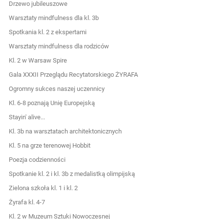
Drzewo jubileuszowe
Warsztaty mindfulness dla kl. 3b
Spotkania kl. 2 z ekspertami
Warsztaty mindfulness dla rodziców
Kl. 2 w Warsaw Spire
Gala XXXII Przeglądu Recytatorskiego ŻYRAFA
Ogromny sukces naszej uczennicy
Kl. 6-8 poznają Unię Europejską
Stayin' alive...
Kl. 3b na warsztatach architektonicznych
Kl. 5 na grze terenowej Hobbit
Poezja codzienności
Spotkanie kl. 2 i kl. 3b z medalistką olimpijską
Zielona szkoła kl. 1 i kl. 2
Żyrafa kl. 4-7
Kl. 2 w Muzeum Sztuki Nowoczesnej