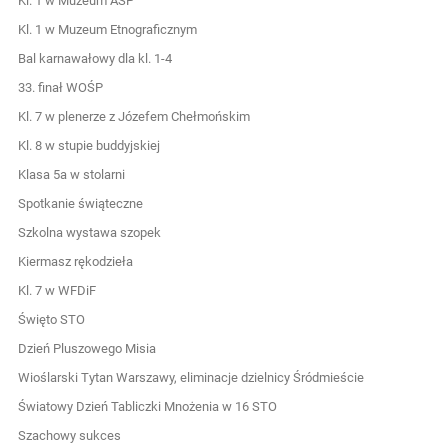
Kl. 1 w Muzeum ASP
Kl. 1 w Muzeum Etnograficznym
Bal karnawałowy dla kl. 1-4
33. finał WOŚP
Kl. 7 w plenerze z Józefem Chełmońskim
Kl. 8 w stupie buddyjskiej
Klasa 5a w stolarni
Spotkanie świąteczne
Szkolna wystawa szopek
Kiermasz rękodzieła
Kl. 7 w WFDiF
Święto STO
Dzień Pluszowego Misia
Wioślarski Tytan Warszawy, eliminacje dzielnicy Śródmieście
Światowy Dzień Tabliczki Mnożenia w 16 STO
Szachowy sukces