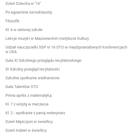
Dzień Dziecka w ''16''
Po egzaminie ósmoklasisty
Filozofik
Kl. 6 w zielonej szkole
Lekcje muzyki w Mazowieckim Instytucie Kultury
Udział nauczycielki SSP nr 16 STO w międzynarodowych konferencjach
w USA
Gala XI Szkolnego przeglądu recytatorskiego
XI Szkolny przegląd recytatorski
Szkolne spotkanie wielkanocne
Gala Talentów STO
Prima aprilis z matematyką
Kl. 7 z wizytą w meczecie
Kl. 2 - spotkanie z panią weterynarz
Dzień Mężczyzn w świetlicy
Dzień Kobiet w świetlicy