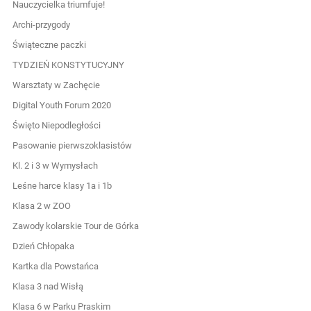
Nauczycielka triumfuje!
Archi-przygody
Świąteczne paczki
TYDZIEŃ KONSTYTUCYJNY
Warsztaty w Zachęcie
Digital Youth Forum 2020
Święto Niepodległości
Pasowanie pierwszoklasistów
Kl. 2 i 3 w Wymysłach
Leśne harce klasy 1a i 1b
Klasa 2 w ZOO
Zawody kolarskie Tour de Górka
Dzień Chłopaka
Kartka dla Powstańca
Klasa 3 nad Wisłą
Klasa 6 w Parku Praskim