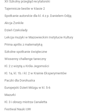
XII Szkolny przegląd recytatorski
Tajemnicze bestie w klasie 2
Spotkanie autorskie dla kl. 4 z p. Danielem Odiją
Akcja Żonkile
Dzień Czekolady
Lekcja muzyki w Mazowieckim Instytucie Kultury
Prima aprilis z matematyką
Szkolne spotkanie świąteczne
Wiosenny challenge taneczny
Kl. 2 z wizytą u Króla Jegomości
Kl. 1a, kl. 1b. i kl. 2 w Krainie Eksperymentów
Paczki dla Dorohuska
Europejski Dzień Mózgu w kl. 5-6
Mazurki
Kl. 3 i obrazy mistrza Canaletta
Festiwal Nauki UW