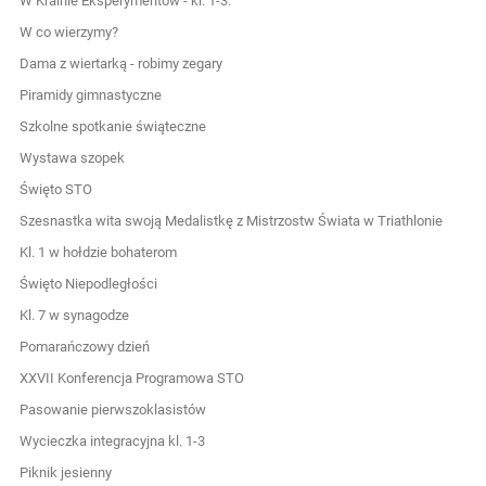
W Krainie Eksperymentów - kl. 1-3.
W co wierzymy?
Dama z wiertarką - robimy zegary
Piramidy gimnastyczne
Szkolne spotkanie świąteczne
Wystawa szopek
Święto STO
Szesnastka wita swoją Medalistkę z Mistrzostw Świata w Triathlonie
Kl. 1 w hołdzie bohaterom
Święto Niepodległości
Kl. 7 w synagodze
Pomarańczowy dzień
XXVII Konferencja Programowa STO
Pasowanie pierwszoklasistów
Wycieczka integracyjna kl. 1-3
Piknik jesienny