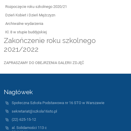
Rozpoczęcie roku szkolnego 2020/21
Dzień Kobiet i Dzień Mężczyzn
Archiwalne wydarzenia
Kl. 8 w stupie buddyjskiej
Zakończenie roku szkolnego
2021/2022
ZAPRASZAMY DO OBEJRZENIA GALERII ZDJĘĆ
Nagłówek
Społeczna Szkoła Podstawowa nr 16 STO w Warszawie
sekretariat@szkola16sto.pl
(22) 625-15-12
al. Solidarności 113 c