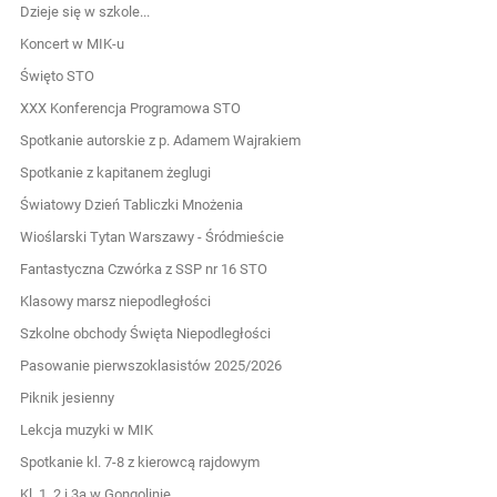
Dzieje się w szkole...
Koncert w MIK-u
Święto STO
XXX Konferencja Programowa STO
Spotkanie autorskie z p. Adamem Wajrakiem
Spotkanie z kapitanem żeglugi
Światowy Dzień Tabliczki Mnożenia
Wioślarski Tytan Warszawy - Śródmieście
Fantastyczna Czwórka z SSP nr 16 STO
Klasowy marsz niepodległości
Szkolne obchody Święta Niepodległości
Pasowanie pierwszoklasistów 2025/2026
Piknik jesienny
Lekcja muzyki w MIK
Spotkanie kl. 7-8 z kierowcą rajdowym
Kl. 1, 2 i 3a w Gongolinie