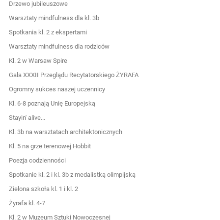
Drzewo jubileuszowe
Warsztaty mindfulness dla kl. 3b
Spotkania kl. 2 z ekspertami
Warsztaty mindfulness dla rodziców
Kl. 2 w Warsaw Spire
Gala XXXII Przeglądu Recytatorskiego ŻYRAFA
Ogromny sukces naszej uczennicy
Kl. 6-8 poznają Unię Europejską
Stayin' alive...
Kl. 3b na warsztatach architektonicznych
Kl. 5 na grze terenowej Hobbit
Poezja codzienności
Spotkanie kl. 2 i kl. 3b z medalistką olimpijską
Zielona szkoła kl. 1 i kl. 2
Żyrafa kl. 4-7
Kl. 2 w Muzeum Sztuki Nowoczesnej