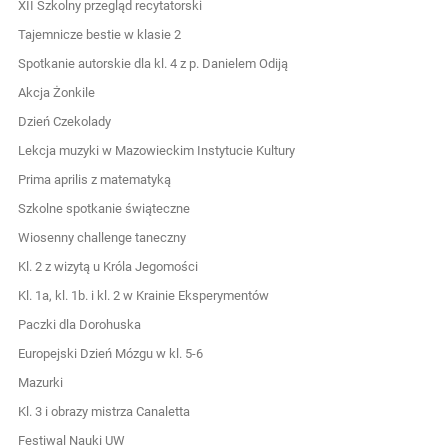
XII Szkolny przegląd recytatorski
Tajemnicze bestie w klasie 2
Spotkanie autorskie dla kl. 4 z p. Danielem Odiją
Akcja Żonkile
Dzień Czekolady
Lekcja muzyki w Mazowieckim Instytucie Kultury
Prima aprilis z matematyką
Szkolne spotkanie świąteczne
Wiosenny challenge taneczny
Kl. 2 z wizytą u Króla Jegomości
Kl. 1a, kl. 1b. i kl. 2 w Krainie Eksperymentów
Paczki dla Dorohuska
Europejski Dzień Mózgu w kl. 5-6
Mazurki
Kl. 3 i obrazy mistrza Canaletta
Festiwal Nauki UW