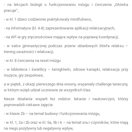
- na lekcjach biologii o funkcjonowaniu mózgu i ćwiczenia „Główka
pracuje”,
- w kl. 1 dzieci codziennie praktykowały mindfulness,
- na informatyce (kl. 4-8) zaprezentowanie aplikacji relaksacyjnych,
- na WF-ie gry zręcznościowe mające wpływ na poprawę koordynacji,
- w salce gimnastycznej podczas przerw obiadowych Strefa relaksu –
trening uważności i relaksacji,
- w kl. 8 ćwiczenia na reset mózgu
- w bibliotece i świetlicy – łamigłówki, zdrowe kanapki, relaksacja przy
muzyce, gry zespołowe,
a w piątek, z okazji pierwszego dnia wiosny, wspaniały challenge taneczny,
w którym wzięli udział uczniowie ze wszystkich klas.
Nasze działania wsparli tez rodzice: lekarze i naukowczyni, którzy
poprowadzili ciekawe zajęcia:
- w klasie 2b – na temat budowy i funkcjonowania mózgu,
- w kl. 1, 2a i 2b oraz w kl. 5a, 5b i 6 – na temat snu i czynników, które mają
na niego pozytywny lub negatywny wpływ,