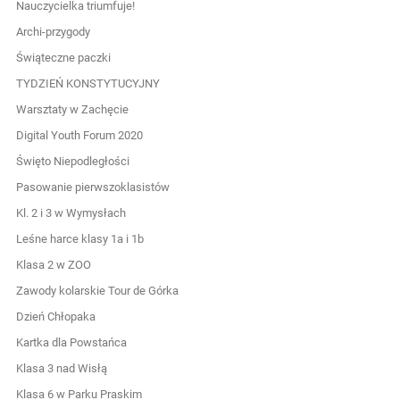
Nauczycielka triumfuje!
Archi-przygody
Świąteczne paczki
TYDZIEŃ KONSTYTUCYJNY
Warsztaty w Zachęcie
Digital Youth Forum 2020
Święto Niepodległości
Pasowanie pierwszoklasistów
Kl. 2 i 3 w Wymysłach
Leśne harce klasy 1a i 1b
Klasa 2 w ZOO
Zawody kolarskie Tour de Górka
Dzień Chłopaka
Kartka dla Powstańca
Klasa 3 nad Wisłą
Klasa 6 w Parku Praskim