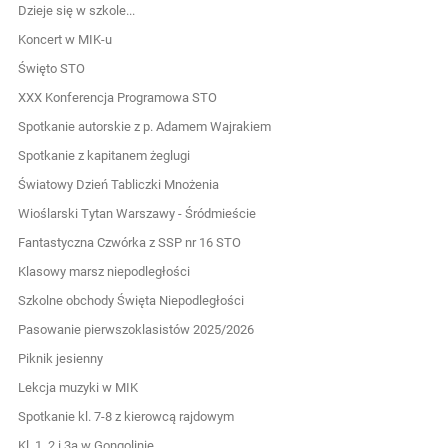
Dzieje się w szkole...
Koncert w MIK-u
Święto STO
XXX Konferencja Programowa STO
Spotkanie autorskie z p. Adamem Wajrakiem
Spotkanie z kapitanem żeglugi
Światowy Dzień Tabliczki Mnożenia
Wioślarski Tytan Warszawy - Śródmieście
Fantastyczna Czwórka z SSP nr 16 STO
Klasowy marsz niepodległości
Szkolne obchody Święta Niepodległości
Pasowanie pierwszoklasistów 2025/2026
Piknik jesienny
Lekcja muzyki w MIK
Spotkanie kl. 7-8 z kierowcą rajdowym
Kl. 1, 2 i 3a w Gongolinie