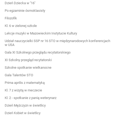
Dzień Dziecka w ''16''
Po egzaminie ósmoklasisty
Filozofik
Kl. 6 w zielonej szkole
Lekcje muzyki w Mazowieckim Instytucie Kultury
Udział nauczycielki SSP nr 16 STO w międzynarodowych konferencjach
w USA
Gala XI Szkolnego przeglądu recytatorskiego
XI Szkolny przegląd recytatorski
Szkolne spotkanie wielkanocne
Gala Talentów STO
Prima aprilis z matematyką
Kl. 7 z wizytą w meczecie
Kl. 2 - spotkanie z panią weterynarz
Dzień Mężczyzn w świetlicy
Dzień Kobiet w świetlicy