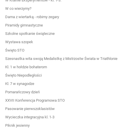
W Krainie Eksperymentów - kl. 1-3.
W co wierzymy?
Dama z wiertarką - robimy zegary
Piramidy gimnastyczne
Szkolne spotkanie świąteczne
Wystawa szopek
Święto STO
Szesnastka wita swoją Medalistkę z Mistrzostw Świata w Triathlonie
Kl. 1 w hołdzie bohaterom
Święto Niepodległości
Kl. 7 w synagodze
Pomarańczowy dzień
XXVII Konferencja Programowa STO
Pasowanie pierwszoklasistów
Wycieczka integracyjna kl. 1-3
Piknik jesienny