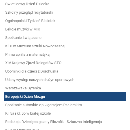
Świetlicowy Dzień Dziecka
Szkolny przegląd recytatorski
Ogólnopolski Tydzień Bibliotek
Lekcje muzyki w MIK
Spotkanie świąteczne
Kl. 8 w Muzeum Sztuki Nowoczesnej
Prima aprilis z matematyką
XIV Krajowy Zjazd Delegatów STO
Upominki dla dzieci z Dorohuska
Udany występ naszych drużyn sportowych
Warszawska Syrenka
Europejski Dzień Mózgu
Spotkanie autorskie z p. Jędrzejem Pasierskim
Kl. 5a i kl. 5b w białej szkole
Redakcja Dziecięca gazety Filozofik - Sztuczna Inteligencja