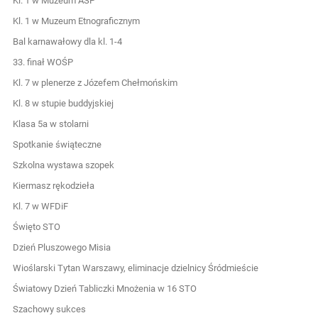
Kl. 1 w Muzeum ASP
Kl. 1 w Muzeum Etnograficznym
Bal karnawałowy dla kl. 1-4
33. finał WOŚP
Kl. 7 w plenerze z Józefem Chełmońskim
Kl. 8 w stupie buddyjskiej
Klasa 5a w stolarni
Spotkanie świąteczne
Szkolna wystawa szopek
Kiermasz rękodzieła
Kl. 7 w WFDiF
Święto STO
Dzień Pluszowego Misia
Wioślarski Tytan Warszawy, eliminacje dzielnicy Śródmieście
Światowy Dzień Tabliczki Mnożenia w 16 STO
Szachowy sukces