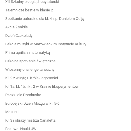
XII Szkolny przegląd recytatorski
Tajemnicze bestie w klasie 2
Spotkanie autorskie dla kl. 4 z p. Danielem Odiją
Akcja Żonkile
Dzień Czekolady
Lekcja muzyki w Mazowieckim Instytucie Kultury
Prima aprilis z matematyką
Szkolne spotkanie świąteczne
Wiosenny challenge taneczny
Kl. 2 z wizytą u Króla Jegomości
Kl. 1a, kl. 1b. i kl. 2 w Krainie Eksperymentów
Paczki dla Dorohuska
Europejski Dzień Mózgu w kl. 5-6
Mazurki
Kl. 3 i obrazy mistrza Canaletta
Festiwal Nauki UW