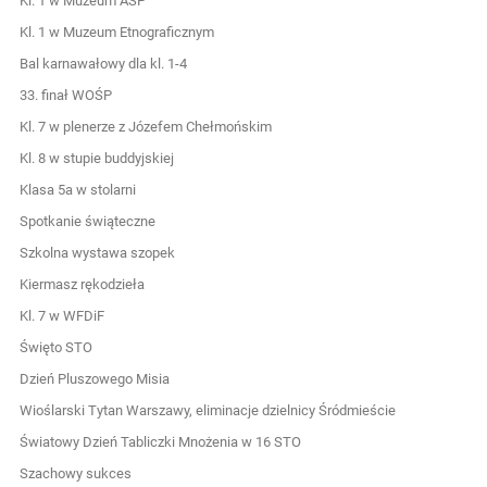
Kl. 1 w Muzeum ASP
Kl. 1 w Muzeum Etnograficznym
Bal karnawałowy dla kl. 1-4
33. finał WOŚP
Kl. 7 w plenerze z Józefem Chełmońskim
Kl. 8 w stupie buddyjskiej
Klasa 5a w stolarni
Spotkanie świąteczne
Szkolna wystawa szopek
Kiermasz rękodzieła
Kl. 7 w WFDiF
Święto STO
Dzień Pluszowego Misia
Wioślarski Tytan Warszawy, eliminacje dzielnicy Śródmieście
Światowy Dzień Tabliczki Mnożenia w 16 STO
Szachowy sukces