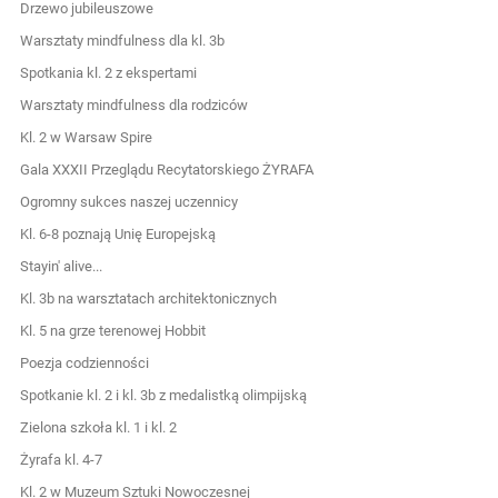
Drzewo jubileuszowe
Warsztaty mindfulness dla kl. 3b
Spotkania kl. 2 z ekspertami
Warsztaty mindfulness dla rodziców
Kl. 2 w Warsaw Spire
Gala XXXII Przeglądu Recytatorskiego ŻYRAFA
Ogromny sukces naszej uczennicy
Kl. 6-8 poznają Unię Europejską
Stayin' alive...
Kl. 3b na warsztatach architektonicznych
Kl. 5 na grze terenowej Hobbit
Poezja codzienności
Spotkanie kl. 2 i kl. 3b z medalistką olimpijską
Zielona szkoła kl. 1 i kl. 2
Żyrafa kl. 4-7
Kl. 2 w Muzeum Sztuki Nowoczesnej