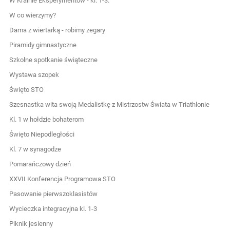
W Krainie Eksperymentów - kl. 1-3.
W co wierzymy?
Dama z wiertarką - robimy zegary
Piramidy gimnastyczne
Szkolne spotkanie świąteczne
Wystawa szopek
Święto STO
Szesnastka wita swoją Medalistkę z Mistrzostw Świata w Triathlonie
Kl. 1 w hołdzie bohaterom
Święto Niepodległości
Kl. 7 w synagodze
Pomarańczowy dzień
XXVII Konferencja Programowa STO
Pasowanie pierwszoklasistów
Wycieczka integracyjna kl. 1-3
Piknik jesienny