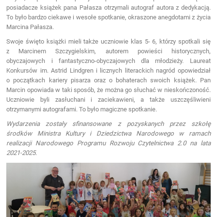
posiadacze książek pana Pałasza otrzymali autograf autora z dedykacją.
To było bardzo ciekawe i wesołe spotkanie, okraszone anegdotami z życia
Marcina Pałasza.
Swoje święto książki mieli także uczniowie klas 5- 6, którzy spotkali się
z Marcinem Szczygielskim, autorem powieści historycznych,
obyczajowych i fantastyczno-obyczajowych dla młodzieży. Laureat
Konkursów im. Astrid Lindgren i licznych literackich nagród opowiedział
o początkach kariery pisarza oraz o bohaterach swoich książek. Pan
Marcin opowiada w taki sposób, że można go słuchać w nieskończoność.
Uczniowie byli zasłuchani i zaciekawieni, a także uszczęśliwieni
otrzymanymi autografami. To było magiczne spotkanie.
Wydarzenia zostały sfinansowane z pozyskanych przez szkołę
środków Ministra Kultury i Dziedzictwa Narodowego w ramach
realizacji Narodowego Programu Rozwoju Czytelnictwa 2.0 na lata
2021-2025.