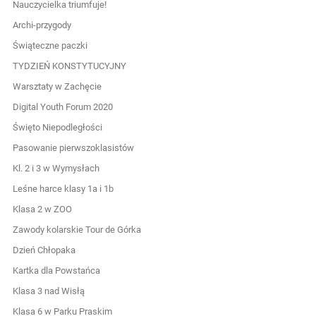
Nauczycielka triumfuje!
Archi-przygody
Świąteczne paczki
TYDZIEŃ KONSTYTUCYJNY
Warsztaty w Zachęcie
Digital Youth Forum 2020
Święto Niepodległości
Pasowanie pierwszoklasistów
Kl. 2 i 3 w Wymysłach
Leśne harce klasy 1a i 1b
Klasa 2 w ZOO
Zawody kolarskie Tour de Górka
Dzień Chłopaka
Kartka dla Powstańca
Klasa 3 nad Wisłą
Klasa 6 w Parku Praskim