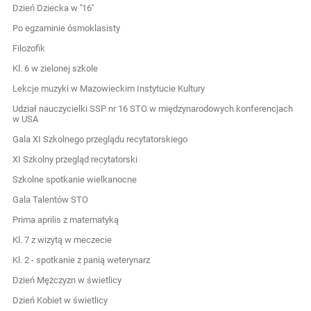
Dzień Dziecka w ''16''
Po egzaminie ósmoklasisty
Filozofik
Kl. 6 w zielonej szkole
Lekcje muzyki w Mazowieckim Instytucie Kultury
Udział nauczycielki SSP nr 16 STO w międzynarodowych konferencjach
w USA
Gala XI Szkolnego przeglądu recytatorskiego
XI Szkolny przegląd recytatorski
Szkolne spotkanie wielkanocne
Gala Talentów STO
Prima aprilis z matematyką
Kl. 7 z wizytą w meczecie
Kl. 2 - spotkanie z panią weterynarz
Dzień Mężczyzn w świetlicy
Dzień Kobiet w świetlicy