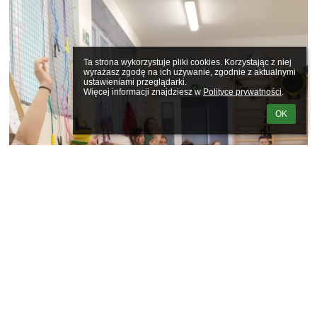
Ta strona wykorzystuje pliki cookies. Korzystając z niej 
wyrażasz zgodę na ich używanie, zgodnie z aktualnymi 
ustawieniami przeglądarki.

Więcej informacji znajdziesz w 
Polityce prywatności
.
OK