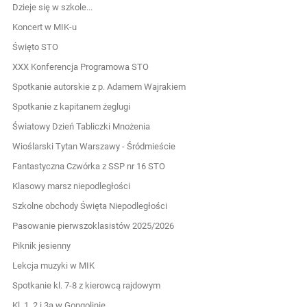
Dzieje się w szkole...
Koncert w MIK-u
Święto STO
XXX Konferencja Programowa STO
Spotkanie autorskie z p. Adamem Wajrakiem
Spotkanie z kapitanem żeglugi
Światowy Dzień Tabliczki Mnożenia
Wioślarski Tytan Warszawy - Śródmieście
Fantastyczna Czwórka z SSP nr 16 STO
Klasowy marsz niepodległości
Szkolne obchody Święta Niepodległości
Pasowanie pierwszoklasistów 2025/2026
Piknik jesienny
Lekcja muzyki w MIK
Spotkanie kl. 7-8 z kierowcą rajdowym
Kl. 1, 2 i 3a w Gongolinie