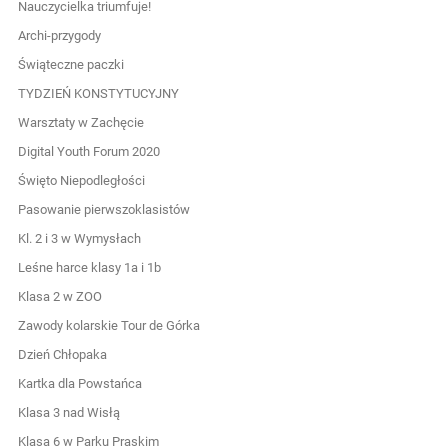
Nauczycielka triumfuje!
Archi-przygody
Świąteczne paczki
TYDZIEŃ KONSTYTUCYJNY
Warsztaty w Zachęcie
Digital Youth Forum 2020
Święto Niepodległości
Pasowanie pierwszoklasistów
Kl. 2 i 3 w Wymysłach
Leśne harce klasy 1a i 1b
Klasa 2 w ZOO
Zawody kolarskie Tour de Górka
Dzień Chłopaka
Kartka dla Powstańca
Klasa 3 nad Wisłą
Klasa 6 w Parku Praskim