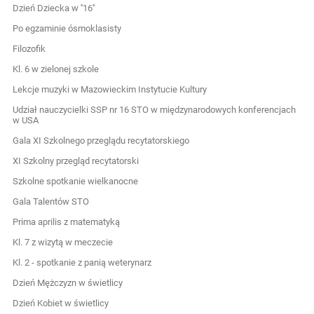
Dzień Dziecka w ''16''
Po egzaminie ósmoklasisty
Filozofik
Kl. 6 w zielonej szkole
Lekcje muzyki w Mazowieckim Instytucie Kultury
Udział nauczycielki SSP nr 16 STO w międzynarodowych konferencjach
w USA
Gala XI Szkolnego przeglądu recytatorskiego
XI Szkolny przegląd recytatorski
Szkolne spotkanie wielkanocne
Gala Talentów STO
Prima aprilis z matematyką
Kl. 7 z wizytą w meczecie
Kl. 2 - spotkanie z panią weterynarz
Dzień Mężczyzn w świetlicy
Dzień Kobiet w świetlicy