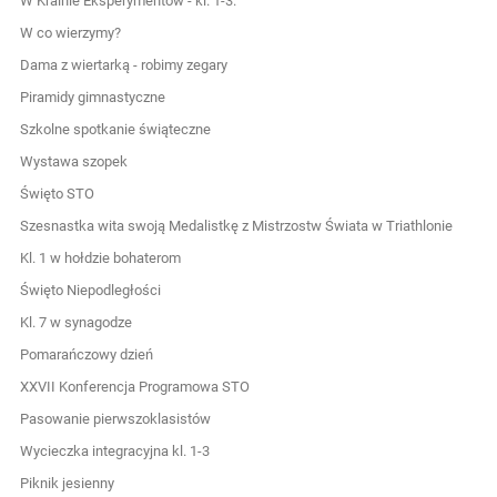
W Krainie Eksperymentów - kl. 1-3.
W co wierzymy?
Dama z wiertarką - robimy zegary
Piramidy gimnastyczne
Szkolne spotkanie świąteczne
Wystawa szopek
Święto STO
Szesnastka wita swoją Medalistkę z Mistrzostw Świata w Triathlonie
Kl. 1 w hołdzie bohaterom
Święto Niepodległości
Kl. 7 w synagodze
Pomarańczowy dzień
XXVII Konferencja Programowa STO
Pasowanie pierwszoklasistów
Wycieczka integracyjna kl. 1-3
Piknik jesienny