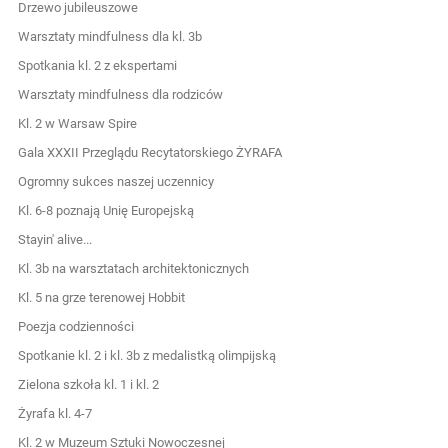
Drzewo jubileuszowe
Warsztaty mindfulness dla kl. 3b
Spotkania kl. 2 z ekspertami
Warsztaty mindfulness dla rodziców
Kl. 2 w Warsaw Spire
Gala XXXII Przeglądu Recytatorskiego ŻYRAFA
Ogromny sukces naszej uczennicy
Kl. 6-8 poznają Unię Europejską
Stayin' alive...
Kl. 3b na warsztatach architektonicznych
Kl. 5 na grze terenowej Hobbit
Poezja codzienności
Spotkanie kl. 2 i kl. 3b z medalistką olimpijską
Zielona szkoła kl. 1 i kl. 2
Żyrafa kl. 4-7
Kl. 2 w Muzeum Sztuki Nowoczesnej