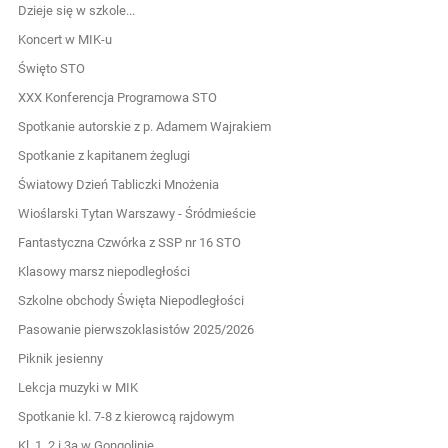
Dzieje się w szkole...
Koncert w MIK-u
Święto STO
XXX Konferencja Programowa STO
Spotkanie autorskie z p. Adamem Wajrakiem
Spotkanie z kapitanem żeglugi
Światowy Dzień Tabliczki Mnożenia
Wioślarski Tytan Warszawy - Śródmieście
Fantastyczna Czwórka z SSP nr 16 STO
Klasowy marsz niepodległości
Szkolne obchody Święta Niepodległości
Pasowanie pierwszoklasistów 2025/2026
Piknik jesienny
Lekcja muzyki w MIK
Spotkanie kl. 7-8 z kierowcą rajdowym
Kl. 1, 2 i 3a w Gongolinie