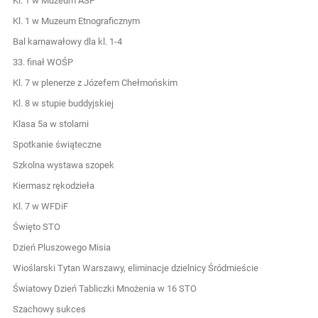
Kl. 1 w Muzeum ASP
Kl. 1 w Muzeum Etnograficznym
Bal karnawałowy dla kl. 1-4
33. finał WOŚP
Kl. 7 w plenerze z Józefem Chełmońskim
Kl. 8 w stupie buddyjskiej
Klasa 5a w stolarni
Spotkanie świąteczne
Szkolna wystawa szopek
Kiermasz rękodzieła
Kl. 7 w WFDiF
Święto STO
Dzień Pluszowego Misia
Wioślarski Tytan Warszawy, eliminacje dzielnicy Śródmieście
Światowy Dzień Tabliczki Mnożenia w 16 STO
Szachowy sukces