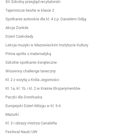
XII Szkolny przegląd recytatorski
Tajemnicze bestie w klasie 2
Spotkanie autorskie dla kl. 4 z p. Danielem Odiją
Akcja Żonkile
Dzień Czekolady
Lekcja muzyki w Mazowieckim Instytucie Kultury
Prima aprilis z matematyką
Szkolne spotkanie świąteczne
Wiosenny challenge taneczny
Kl. 2 z wizytą u Króla Jegomości
Kl. 1a, kl. 1b. i kl. 2 w Krainie Eksperymentów
Paczki dla Dorohuska
Europejski Dzień Mózgu w kl. 5-6
Mazurki
Kl. 3 i obrazy mistrza Canaletta
Festiwal Nauki UW