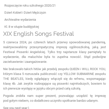
Rozpoczęcie roku szkolnego 2020/21
Dzień Kobiet i Dzień Mężczyzn
Archiwalne wydarzenia
Kl. 8 w stupie buddyjskiej
XIX English Songs Festival
5 czerwca 2024, po czterech latach przerwy spowodowanej pandemią,
reaktywowaliśmy przesympatyczną imprezę ogólnoszkolną, jaką jest
Festiwal Piosenki Angielskiej. Tylko trzy najstarsze klasy pamiętały to
wydarzenie, dla maluchów była to zupełna nowość. Stąd podwójne
zaciekawienie i zaangażowanie.
Nie brakowało takich hitów jak przebój zespołu QUEEN i WILL ROCK YOU,
którym klasa 5 rozruszała publiczność czy YELLOW SUBMARINE zespołu
THE BEATLES, kiedy oglądający włączyli się do refrenu, wspomagając
klasę 4b. Jak zwykle rozbrajające są piosenki najmłodszych, bowiem to
ich pierwsze występy w języku obcym przed całą szkołą.
Pogoda zrobiła nam super prezent, pozwalając urządzić tę imprezę
pod gołym niebem, co dodatkowo uczyniło spotkanie bardzo udanym.
See you next year:)