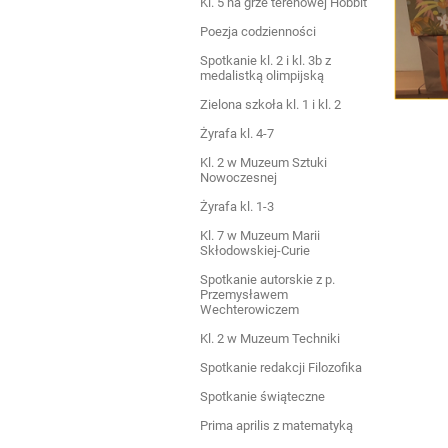
Kl. 5 na grze terenowej Hobbit
Poezja codzienności
Spotkanie kl. 2 i kl. 3b z
medalistką olimpijską
Zielona szkoła kl. 1 i kl. 2
Żyrafa kl. 4-7
Kl. 2 w Muzeum Sztuki
Nowoczesnej
Żyrafa kl. 1-3
Kl. 7 w Muzeum Marii
Skłodowskiej-Curie
Spotkanie autorskie z p.
Przemysławem
Wechterowiczem
Kl. 2 w Muzeum Techniki
Spotkanie redakcji Filozofika
Spotkanie świąteczne
Prima aprilis z matematyką