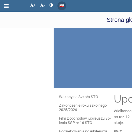
+
-
Strona g
Wydarzenia
Upo
Wakacyjna Szkoła STO
Zakończenie roku szkolnego
2025/2026
Wielkanoc
po raz 12,
Film z obchodów jubileuszu 35-
lecia SSP nr 16 STO
akcję.
Podziękowania po jubileuszu
BWT