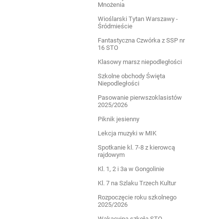
Mnożenia
Wioślarski Tytan Warszawy -
Śródmieście
Fantastyczna Czwórka z SSP nr
16 STO
Klasowy marsz niepodległości
Szkolne obchody Święta
Niepodległości
Pasowanie pierwszoklasistów
2025/2026
Piknik jesienny
Lekcja muzyki w MIK
Spotkanie kl. 7-8 z kierowcą
rajdowym
Kl. 1, 2 i 3a w Gongolinie
Kl. 7 na Szlaku Trzech Kultur
Rozpoczęcie roku szkolnego
2025/2026
Wakacyjna szkoła STO