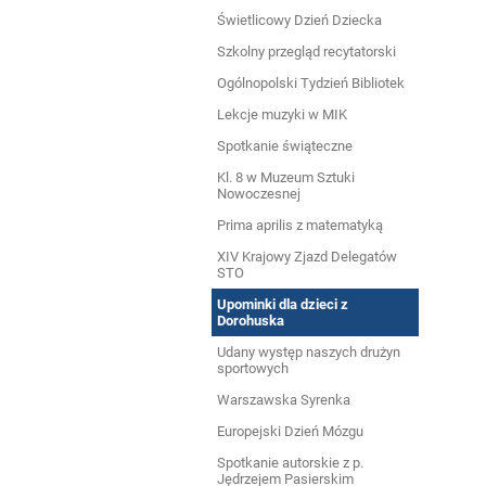
Świetlicowy Dzień Dziecka
Szkolny przegląd recytatorski
Ogólnopolski Tydzień Bibliotek
Lekcje muzyki w MIK
Spotkanie świąteczne
Kl. 8 w Muzeum Sztuki
Nowoczesnej
Prima aprilis z matematyką
XIV Krajowy Zjazd Delegatów
STO
Upominki dla dzieci z
Dorohuska
Udany występ naszych drużyn
sportowych
Warszawska Syrenka
Europejski Dzień Mózgu
Spotkanie autorskie z p.
Jędrzejem Pasierskim