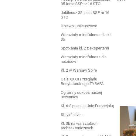
35-lecia SSP nr 16 STO
Jubileusz 35-lecia SSP nr 16
STO
Drzewo jubileuszowe
Warsztaty mindfulness dla kl.
3b
Spotkania kl. 2 z ekspertami
Warsztaty mindfulness dla
rodziców
Kl. 2 w Warsaw Spire
Gala XXXII Przeglądu
Recytatorskiego ŻYRAFA
Ogromny sukces naszej
uczennicy
Kl. 6-8 poznają Unię Europejską
Stayin' alive...
Kl. 3b na warsztatach
architektonicznych