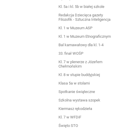
Kl. 5a i kl. 5b w białej szkole
Redakcja Dziecięca gazety
Filozofik - Sztuczna Inteligencja
Kl. 1 w Muzeum ASP
Kl. 1 w Muzeum Etnograficznym
Bal karnawałowy dla kl. 1-4
33. finał WOŚP
Kl. 7 w plenerze z Józefem
Chełmońskim
Kl. 8 w stupie buddyjskiej
Klasa 5a w stolarni
Spotkanie świąteczne
Szkolna wystawa szopek
Kiermasz rękodzieła
Kl. 7 w WFDiF
Święto STO