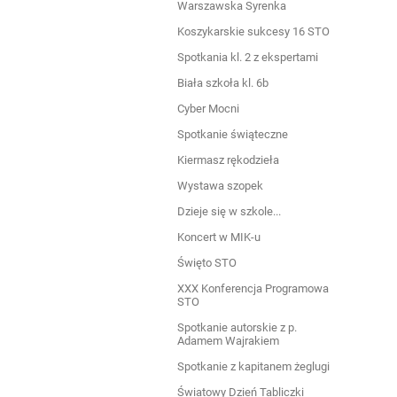
Warszawska Syrenka
Koszykarskie sukcesy 16 STO
Spotkania kl. 2 z ekspertami
Biała szkoła kl. 6b
Cyber Mocni
Spotkanie świąteczne
Kiermasz rękodzieła
Wystawa szopek
Dzieje się w szkole...
Koncert w MIK-u
Święto STO
XXX Konferencja Programowa
STO
Spotkanie autorskie z p.
Adamem Wajrakiem
Spotkanie z kapitanem żeglugi
Światowy Dzień Tabliczki