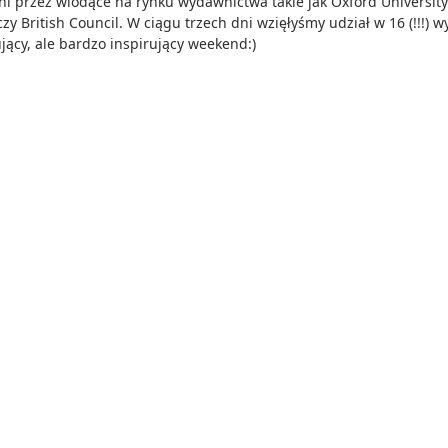
ni przez wiodące na rynku wydawnictwa takie jak Oxford Universit
zy British Council. W ciągu trzech dni wzięłyśmy udział w 16 (!!!) w
jący, ale bardzo inspirujący weekend:)