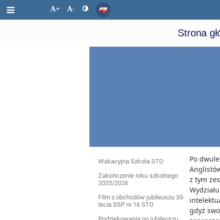
+
-
Strona g
Po dwule
Wydarzenia
Wakacyjna Szkoła STO
Anglistów
Zakończenie roku szkolnego
z tym zes
2025/2026
Wydziału
Film z obchodów jubileuszu 35-
intelektu
lecia SSP nr 16 STO
gdyż swo
Podziękowania po jubileuszu