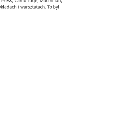
y Press, Cambridge, Macmillan,
ykładach i warsztatach. To był