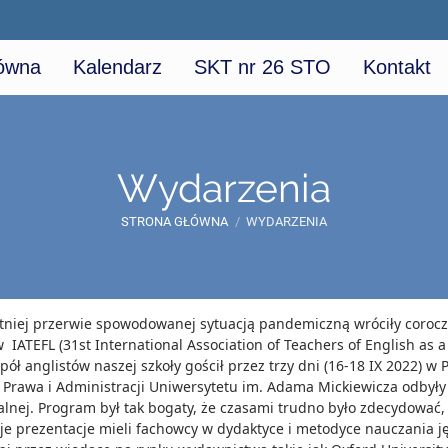
łówna
Kalendarz
SKT nr 26 STO
Kontakt
Wydarzenia
STRONA GŁÓWNA
/
WYDARZENIA
tniej przerwie spowodowanej sytuacją pandemiczną wróciły coro
 IATEFL (31st International Association of Teachers of English as 
pół anglistów naszej szkoły gościł przez trzy dni (16-18 IX 2022)
 Prawa i Administracji Uniwersytetu im. Adama Mickiewicza odbyły 
alnej. Program był tak bogaty, że czasami trudno było zdecydować,
je prezentacje mieli fachowcy w dydaktyce i metodyce nauczania ję