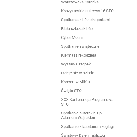
Warszawska Syrenka
Koszykarskie sukcesy 16 STO
Spotkania kl. 2 z ekspertami
Biała szkoła kl. 6b
Cyber Mocni
Spotkanie świąteczne
Kiermasz rękodzieła
Wystawa szopek
Dzieje się w szkole...
Koncert w MIK-u
Święto STO
XXX Konferencja Programowa
STO
Spotkanie autorskie z p.
Adamem Wajrakiem
Spotkanie z kapitanem żeglugi
Światowy Dzień Tabliczki