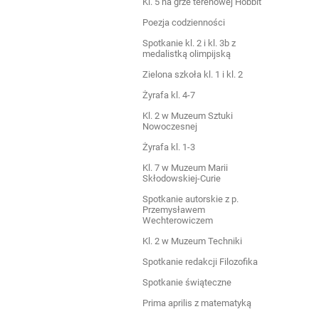
Kl. 5 na grze terenowej Hobbit
Poezja codzienności
Spotkanie kl. 2 i kl. 3b z
medalistką olimpijską
Zielona szkoła kl. 1 i kl. 2
Żyrafa kl. 4-7
Kl. 2 w Muzeum Sztuki
Nowoczesnej
Żyrafa kl. 1-3
Kl. 7 w Muzeum Marii
Skłodowskiej-Curie
Spotkanie autorskie z p.
Przemysławem
Wechterowiczem
Kl. 2 w Muzeum Techniki
Spotkanie redakcji Filozofika
Spotkanie świąteczne
Prima aprilis z matematyką