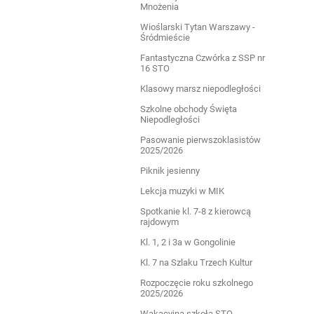
Mnożenia
Wioślarski Tytan Warszawy -
Śródmieście
Fantastyczna Czwórka z SSP nr
16 STO
Klasowy marsz niepodległości
Szkolne obchody Święta
Niepodległości
Pasowanie pierwszoklasistów
2025/2026
Piknik jesienny
Lekcja muzyki w MIK
Spotkanie kl. 7-8 z kierowcą
rajdowym
Kl. 1, 2 i 3a w Gongolinie
Kl. 7 na Szlaku Trzech Kultur
Rozpoczęcie roku szkolnego
2025/2026
Wakacyjna szkoła STO