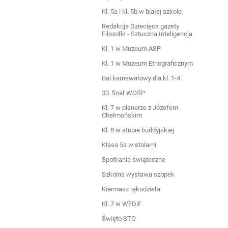
Kl. 5a i kl. 5b w białej szkole
Redakcja Dziecięca gazety
Filozofik - Sztuczna Inteligencja
Kl. 1 w Muzeum ASP
Kl. 1 w Muzeum Etnograficznym
Bal karnawałowy dla kl. 1-4
33. finał WOŚP
Kl. 7 w plenerze z Józefem
Chełmońskim
Kl. 8 w stupie buddyjskiej
Klasa 5a w stolarni
Spotkanie świąteczne
Szkolna wystawa szopek
Kiermasz rękodzieła
Kl. 7 w WFDiF
Święto STO