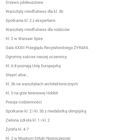
Drzewo jubileuszowe
Warsztaty mindfulness dla kl. 3b
Spotkania kl. 2 z ekspertami
Warsztaty mindfulness dla rodziców
Kl. 2 w Warsaw Spire
Gala XXXII Przeglądu Recytatorskiego ŻYRAFA
Ogromny sukces naszej uczennicy
Kl. 6-8 poznają Unię Europejską
Stayin' alive...
Kl. 3b na warsztatach architektonicznych
Kl. 5 na grze terenowej Hobbit
Poezja codzienności
Spotkanie kl. 2 i kl. 3b z medalistką olimpijską
Zielona szkoła kl. 1 i kl. 2
Żyrafa kl. 4-7
Kl. 2 w Muzeum Sztuki Nowoczesnej