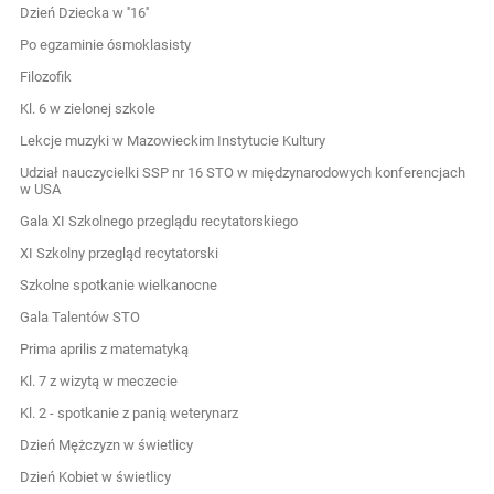
Dzień Dziecka w ''16''
Po egzaminie ósmoklasisty
Filozofik
Kl. 6 w zielonej szkole
Lekcje muzyki w Mazowieckim Instytucie Kultury
Udział nauczycielki SSP nr 16 STO w międzynarodowych konferencjach
w USA
Gala XI Szkolnego przeglądu recytatorskiego
XI Szkolny przegląd recytatorski
Szkolne spotkanie wielkanocne
Gala Talentów STO
Prima aprilis z matematyką
Kl. 7 z wizytą w meczecie
Kl. 2 - spotkanie z panią weterynarz
Dzień Mężczyzn w świetlicy
Dzień Kobiet w świetlicy