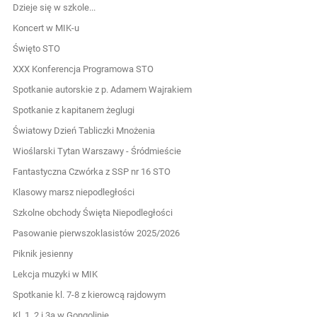
Dzieje się w szkole...
Koncert w MIK-u
Święto STO
XXX Konferencja Programowa STO
Spotkanie autorskie z p. Adamem Wajrakiem
Spotkanie z kapitanem żeglugi
Światowy Dzień Tabliczki Mnożenia
Wioślarski Tytan Warszawy - Śródmieście
Fantastyczna Czwórka z SSP nr 16 STO
Klasowy marsz niepodległości
Szkolne obchody Święta Niepodległości
Pasowanie pierwszoklasistów 2025/2026
Piknik jesienny
Lekcja muzyki w MIK
Spotkanie kl. 7-8 z kierowcą rajdowym
Kl. 1, 2 i 3a w Gongolinie