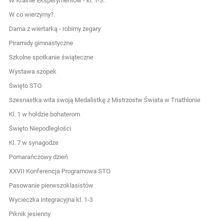
W Krainie Eksperymentów - kl. 1-3.
W co wierzymy?
Dama z wiertarką - robimy zegary
Piramidy gimnastyczne
Szkolne spotkanie świąteczne
Wystawa szopek
Święto STO
Szesnastka wita swoją Medalistkę z Mistrzostw Świata w Triathlonie
Kl. 1 w hołdzie bohaterom
Święto Niepodległości
Kl. 7 w synagodze
Pomarańczowy dzień
XXVII Konferencja Programowa STO
Pasowanie pierwszoklasistów
Wycieczka integracyjna kl. 1-3
Piknik jesienny