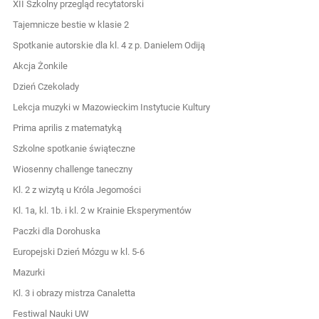
XII Szkolny przegląd recytatorski
Tajemnicze bestie w klasie 2
Spotkanie autorskie dla kl. 4 z p. Danielem Odiją
Akcja Żonkile
Dzień Czekolady
Lekcja muzyki w Mazowieckim Instytucie Kultury
Prima aprilis z matematyką
Szkolne spotkanie świąteczne
Wiosenny challenge taneczny
Kl. 2 z wizytą u Króla Jegomości
Kl. 1a, kl. 1b. i kl. 2 w Krainie Eksperymentów
Paczki dla Dorohuska
Europejski Dzień Mózgu w kl. 5-6
Mazurki
Kl. 3 i obrazy mistrza Canaletta
Festiwal Nauki UW