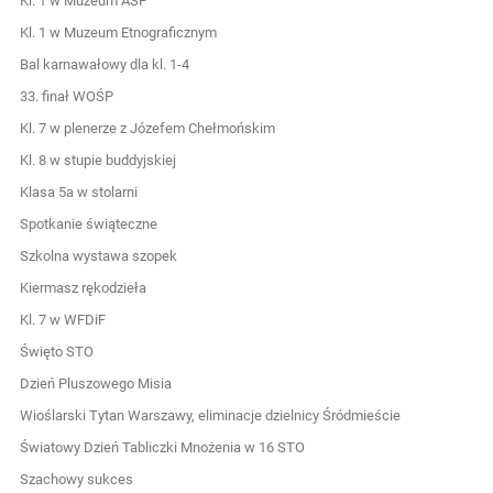
Kl. 1 w Muzeum ASP
Kl. 1 w Muzeum Etnograficznym
Bal karnawałowy dla kl. 1-4
33. finał WOŚP
Kl. 7 w plenerze z Józefem Chełmońskim
Kl. 8 w stupie buddyjskiej
Klasa 5a w stolarni
Spotkanie świąteczne
Szkolna wystawa szopek
Kiermasz rękodzieła
Kl. 7 w WFDiF
Święto STO
Dzień Pluszowego Misia
Wioślarski Tytan Warszawy, eliminacje dzielnicy Śródmieście
Światowy Dzień Tabliczki Mnożenia w 16 STO
Szachowy sukces