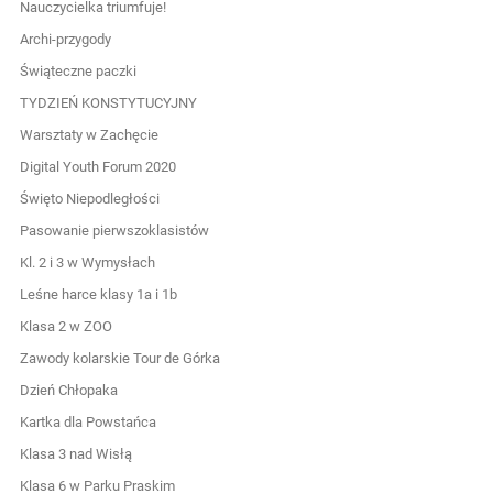
Nauczycielka triumfuje!
Archi-przygody
Świąteczne paczki
TYDZIEŃ KONSTYTUCYJNY
Warsztaty w Zachęcie
Digital Youth Forum 2020
Święto Niepodległości
Pasowanie pierwszoklasistów
Kl. 2 i 3 w Wymysłach
Leśne harce klasy 1a i 1b
Klasa 2 w ZOO
Zawody kolarskie Tour de Górka
Dzień Chłopaka
Kartka dla Powstańca
Klasa 3 nad Wisłą
Klasa 6 w Parku Praskim