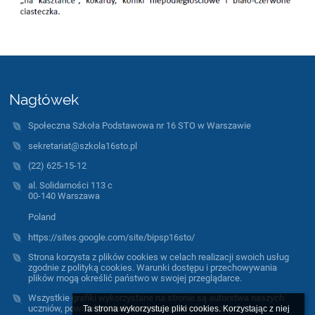
Nagłówek
Społeczna Szkoła Podstawowa nr 16 STO w Warszawie
sekretariat@szkola16sto.pl
(22) 625-15-12
al. Solidarności 113 c
00-140 Warszawa
Poland
https://sites.google.com/site/bipsp16sto/
Strona korzysta z plików cookies w celach realizacji swoich usług
zgodnie z polityką cookies. Warunki dostępu i przechowywania
plików mogą określić państwo w swojej przeglądarce.
Wszystkie grafiki wykorzystane na stronie są autorstwa naszych
uczniów, powstały w trakcie warsztatów plastycznych.
Ta strona wykorzystuje pliki cookies. Korzystając z niej 