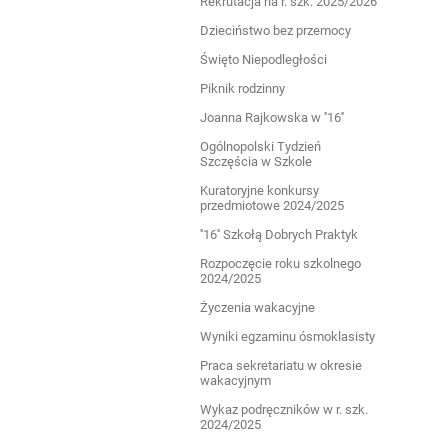
Rekrutacja na r. szk. 2025/2026
Dzieciństwo bez przemocy
Święto Niepodległości
Piknik rodzinny
Joanna Rajkowska w ''16''
Ogólnopolski Tydzień
Szczęścia w Szkole
Kuratoryjne konkursy
przedmiotowe 2024/2025
''16'' Szkołą Dobrych Praktyk
Rozpoczęcie roku szkolnego
2024/2025
Życzenia wakacyjne
Wyniki egzaminu ósmoklasisty
Praca sekretariatu w okresie
wakacyjnym
Wykaz podręczników w r. szk.
2024/2025