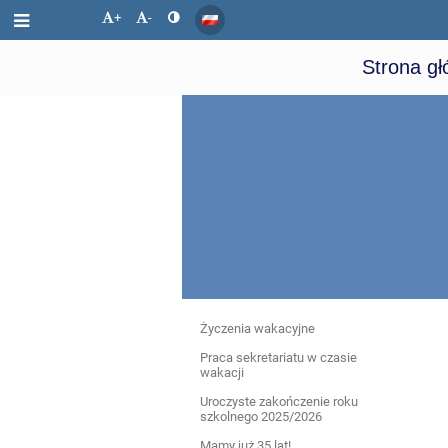
+
-
Strona g
Aktualności
Życzenia wakacyjne
Praca sekretariatu w czasie
wakacji
Uroczyste zakończenie roku
szkolnego 2025/2026
Mamy już 35 lat!