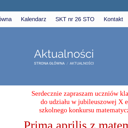
łówna
Kalendarz
SKT nr 26 STO
Kontakt
Aktualności
STRONA GŁÓWNA
/
AKTUALNOŚCI
Serdecznie zapraszam uczniów kla
do udziału w jubileuszowej X e
szkolnego konkursu matematyc
„Prima aprilis z mate