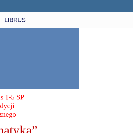
LIBRUS
s 1-5 SP
dycji
znego
matyką”