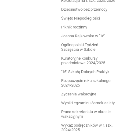
Rekrutacja na r. szk. 2025/2026
Dzieciństwo bez przemocy
Święto Niepodległości
Piknik rodzinny
Joanna Rajkowska w ''16''
Ogólnopolski Tydzień
Szczęścia w Szkole
Kuratoryjne konkursy
przedmiotowe 2024/2025
''16'' Szkołą Dobrych Praktyk
Rozpoczęcie roku szkolnego
2024/2025
Życzenia wakacyjne
Wyniki egzaminu ósmoklasisty
Praca sekretariatu w okresie
wakacyjnym
Wykaz podręczników w r. szk.
2024/2025