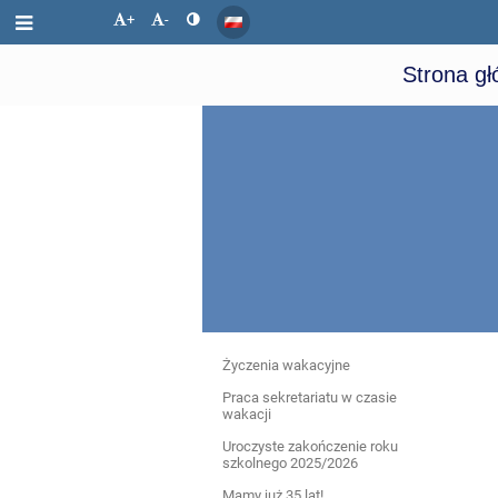
+
-
Strona g
Aktualności
Życzenia wakacyjne
Praca sekretariatu w czasie
wakacji
Uroczyste zakończenie roku
szkolnego 2025/2026
Mamy już 35 lat!