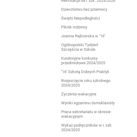
Rekrutacja na r. szk. 2025/2026
Dzieciństwo bez przemocy
Święto Niepodległości
Piknik rodzinny
Joanna Rajkowska w ''16''
Ogólnopolski Tydzień
Szczęścia w Szkole
Kuratoryjne konkursy
przedmiotowe 2024/2025
''16'' Szkołą Dobrych Praktyk
Rozpoczęcie roku szkolnego
2024/2025
Życzenia wakacyjne
Wyniki egzaminu ósmoklasisty
Praca sekretariatu w okresie
wakacyjnym
Wykaz podręczników w r. szk.
2024/2025