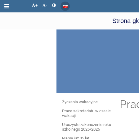
+
-
Strona g
Aktualności
Pra
Życzenia wakacyjne
Praca sekretariatu w czasie
wakacji
Uroczyste zakończenie roku
szkolnego 2025/2026
Mamy już 35 lat!