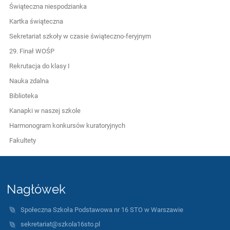
Świąteczna niespodzianka
Kartka świąteczna
Sekretariat szkoły w czasie świąteczno-feryjnym
29. Finał WOŚP
Rekrutacja do klasy I
Nauka zdalna
Biblioteka
Kanapki w naszej szkole
Harmonogram konkursów kuratoryjnych
Fakultety
Nagłówek
Społeczna Szkoła Podstawowa nr 16 STO w Warszawie
sekretariat@szkola16sto.pl