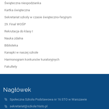
Świąteczna niespodzianka
Kartka świąteczna
Sekretariat szkoły w czasie świąteczno-feryjnym
29. Finał WOŚP
Rekrutacja do klasy I
Nauka zdalna
Biblioteka
Kanapki w naszej szkole
Harmonogram konkursów kuratoryjnych
Fakultety
Nagłówek
Społeczna Szkoła Podstawowa nr 16 STO w Warszawie
sekretariat@szkola16sto.pl