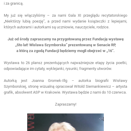
i za granicą.
My już się włączyliśmy – za nami Gala XI przeglądu recytatorskiego
„Niektórzy lubią poezję”, a przed nami wydanie książeczki z lepiejami,
których autorami i autorkami są uczniowie, nauczyciele, rodzice.
Już od środy zapraszamy na przygotowaną przez Fundację wystawę
„Sto lat! Wisława Szymborska” prezentowaną w Senacie RP,
a którą za zgodą Fundacji będziemy mogli obejrzeć w „16”.
Wystawa to 26 plansz prezentujących najważniejsze etapy życia poetki,
odpowiadające im cytaty, wyklejanki, rysunki, fragmenty utworów.
Autorką jest Joanna Gromek-Illg – autorka biografii Wisławy
Szymborskiej, stronę wizualną opracował Witold Siemankiewicz – artysta
grafik, absolwent ASP w Krakowie. Wystawa będzie z nami do 10 czerwca.
Zapraszamy!