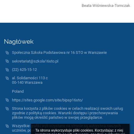
Beata Wiśniewska-Tomczak
Nagłówek
Społeczna Szkoła Podstawowa nr 16 STO w Warszawie
sekretariat@szkola16sto.pl
(22) 625-15-12
al. Solidarności 113 c
00-140 Warszawa
Poland
https://sites.google.com/site/bipsp16sto/
Strona korzysta z plików cookies w celach realizacji swoich usług
zgodnie z polityką cookies. Warunki dostępu i przechowywania
plików mogą określić państwo w swojej przeglądarce.
Wszystkie grafiki wykorzystane na stronie są autorstwa naszych
uczniów, powstały w trakcie warsztatów plastycznych.
Ta strona wykorzystuje pliki cookies. Korzystając z niej 