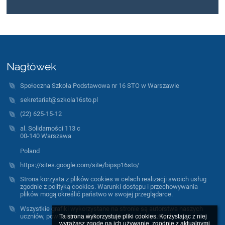
Nagłówek
Społeczna Szkoła Podstawowa nr 16 STO w Warszawie
sekretariat@szkola16sto.pl
(22) 625-15-12
al. Solidarności 113 c
00-140 Warszawa
Poland
https://sites.google.com/site/bipsp16sto/
Strona korzysta z plików cookies w celach realizacji swoich usług
zgodnie z polityką cookies. Warunki dostępu i przechowywania
plików mogą określić państwo w swojej przeglądarce.
Wszystkie grafiki wykorzystane na stronie są autorstwa naszych
uczniów, powstały w trakcie warsztatów plastycznych.
Ta strona wykorzystuje pliki cookies. Korzystając z niej 
wyrażasz zgodę na ich używanie, zgodnie z aktualnymi 