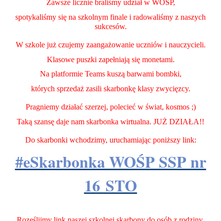
Zawsze licznie braliśmy udział w WOŚP,
spotykaliśmy się na szkolnym finale i radowaliśmy z naszych
sukcesów.
W szkole już czujemy zaangażowanie uczniów i nauczycieli.
Klasowe puszki zapełniają się monetami.
Na platformie Teams kuszą barwami bombki,
których sprzedaż zasili skarbonkę klasy zwycięzcy.
Pragniemy działać szerzej, polecieć w świat, kosmos ;)
Taką szansę daje nam skarbonka wirtualna. JUŻ DZIAŁA!!
Do skarbonki wchodzimy, uruchamiając poniższy link:
#eSkarbonka WOŚP SSP nr
16 STO
Roześlijmy link naszej szkolnej skarbony do osób z rodziny,