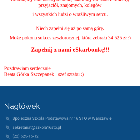
przyjaciół, znajomych, kolegów
i wszystkich ludzi o wrażliwym sercu.
Niech zapełni się aż po samą górę.
Może pokona sukces zeszłorocznej, która zebrała 34 525 zł :)
Zapełnij z nami eSkarbonkę!!!
Pozdrawiam serdecznie
Beata Górka-Szczepanek - szef sztabu :)
Nagłówek
Społeczna Szkoła Podstawowa nr 16 STO w Warszawie
sekretariat@szkola16sto.pl
(22) 625-15-12