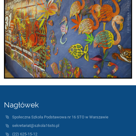
Nagłówek
Społeczna Szkoła Podstawowa nr 16 STO w Warszawie
sekretariat@szkola16sto.pl
(22) 625-15-12