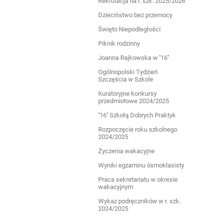
Rekrutacja na r. szk. 2025/2026
Dzieciństwo bez przemocy
Święto Niepodległości
Piknik rodzinny
Joanna Rajkowska w ''16''
Ogólnopolski Tydzień
Szczęścia w Szkole
Kuratoryjne konkursy
przedmiotowe 2024/2025
''16'' Szkołą Dobrych Praktyk
Rozpoczęcie roku szkolnego
2024/2025
Życzenia wakacyjne
Wyniki egzaminu ósmoklasisty
Praca sekretariatu w okresie
wakacyjnym
Wykaz podręczników w r. szk.
2024/2025