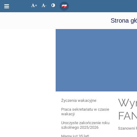
+
-
Strona g
Aktualności
Wyn
Życzenia wakacyjne
Praca sekretariatu w czasie
FA
wakacji
Uroczyste zakończenie roku
szkolnego 2025/2026
Szanowni 
Mamy już 35 lat!