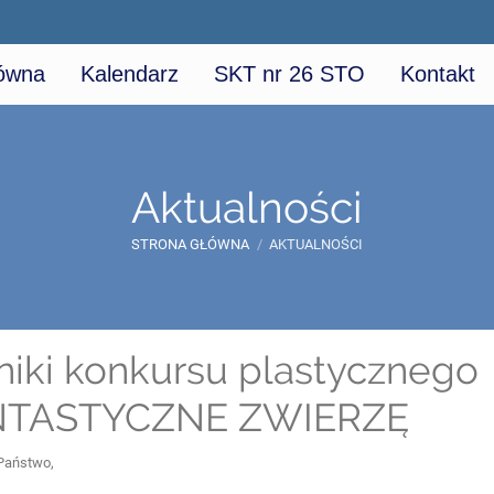
łówna
Kalendarz
SKT nr 26 STO
Kontakt
Aktualności
STRONA GŁÓWNA
/
AKTUALNOŚCI
iki konkursu plastycznego
NTASTYCZNE ZWIERZĘ
Państwo,