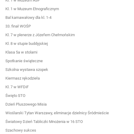
Kl. 1 w Muzeum ASP
Kl. 1 w Muzeum Etnograficznym
Bal karnawałowy dla kl. 1-4
33. finał WOŚP
Kl. 7 w plenerze z Józefem Chełmońskim
Kl. 8 w stupie buddyjskiej
Klasa 5a w stolarni
Spotkanie świąteczne
Szkolna wystawa szopek
Kiermasz rękodzieła
Kl. 7 w WFDiF
Święto STO
Dzień Pluszowego Misia
Wioślarski Tytan Warszawy, eliminacje dzielnicy Śródmieście
Światowy Dzień Tabliczki Mnożenia w 16 STO
Szachowy sukces