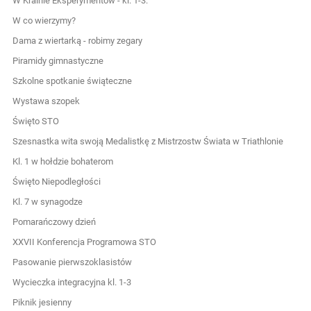
W Krainie Eksperymentów - kl. 1-3.
W co wierzymy?
Dama z wiertarką - robimy zegary
Piramidy gimnastyczne
Szkolne spotkanie świąteczne
Wystawa szopek
Święto STO
Szesnastka wita swoją Medalistkę z Mistrzostw Świata w Triathlonie
Kl. 1 w hołdzie bohaterom
Święto Niepodległości
Kl. 7 w synagodze
Pomarańczowy dzień
XXVII Konferencja Programowa STO
Pasowanie pierwszoklasistów
Wycieczka integracyjna kl. 1-3
Piknik jesienny