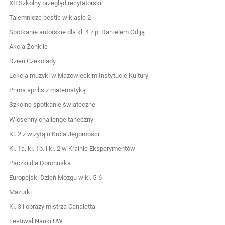
XII Szkolny przegląd recytatorski
Tajemnicze bestie w klasie 2
Spotkanie autorskie dla kl. 4 z p. Danielem Odiją
Akcja Żonkile
Dzień Czekolady
Lekcja muzyki w Mazowieckim Instytucie Kultury
Prima aprilis z matematyką
Szkolne spotkanie świąteczne
Wiosenny challenge taneczny
Kl. 2 z wizytą u Króla Jegomości
Kl. 1a, kl. 1b. i kl. 2 w Krainie Eksperymentów
Paczki dla Dorohuska
Europejski Dzień Mózgu w kl. 5-6
Mazurki
Kl. 3 i obrazy mistrza Canaletta
Festiwal Nauki UW