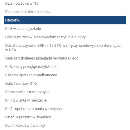
Dzień Dziecka w ''16''
Po egzaminie ósmoklasisty
Filozofik
Kl. 6 w zielonej szkole
Lekcje muzyki w Mazowieckim Instytucie Kultury
Udział nauczycielki SSP nr 16 STO w międzynarodowych konferencjach
w USA
Gala XI Szkolnego przeglądu recytatorskiego
XI Szkolny przegląd recytatorski
Szkolne spotkanie wielkanocne
Gala Talentów STO
Prima aprilis z matematyką
Kl. 7 z wizytą w meczecie
Kl. 2 - spotkanie z panią weterynarz
Dzień Mężczyzn w świetlicy
Dzień Kobiet w świetlicy