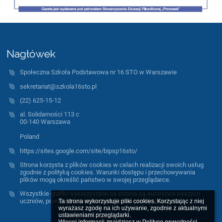
Nagłówek
Społeczna Szkoła Podstawowa nr 16 STO w Warszawie
sekretariat@szkola16sto.pl
(22) 625-15-12
al. Solidarności 113 c
00-140 Warszawa
Poland
https://sites.google.com/site/bipsp16sto/
Strona korzysta z plików cookies w celach realizacji swoich usług
zgodnie z polityką cookies. Warunki dostępu i przechowywania
plików mogą określić państwo w swojej przeglądarce.
Wszystkie grafiki wykorzystane na stronie są autorstwa naszych
uczniów, powstały w trakcie warsztatów plastycznych.
Ta strona wykorzystuje pliki cookies. Korzystając z niej 
wyrażasz zgodę na ich używanie, zgodnie z aktualnymi 
ustawieniami przeglądarki.
