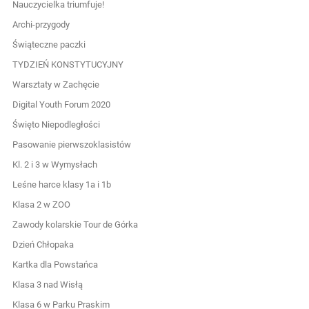
Nauczycielka triumfuje!
Archi-przygody
Świąteczne paczki
TYDZIEŃ KONSTYTUCYJNY
Warsztaty w Zachęcie
Digital Youth Forum 2020
Święto Niepodległości
Pasowanie pierwszoklasistów
Kl. 2 i 3 w Wymysłach
Leśne harce klasy 1a i 1b
Klasa 2 w ZOO
Zawody kolarskie Tour de Górka
Dzień Chłopaka
Kartka dla Powstańca
Klasa 3 nad Wisłą
Klasa 6 w Parku Praskim