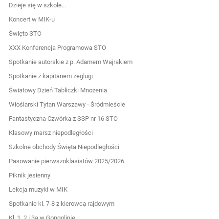
Dzieje się w szkole...
Koncert w MIK-u
Święto STO
XXX Konferencja Programowa STO
Spotkanie autorskie z p. Adamem Wajrakiem
Spotkanie z kapitanem żeglugi
Światowy Dzień Tabliczki Mnożenia
Wioślarski Tytan Warszawy - Śródmieście
Fantastyczna Czwórka z SSP nr 16 STO
Klasowy marsz niepodległości
Szkolne obchody Święta Niepodległości
Pasowanie pierwszoklasistów 2025/2026
Piknik jesienny
Lekcja muzyki w MIK
Spotkanie kl. 7-8 z kierowcą rajdowym
Kl. 1, 2 i 3a w Gongolinie