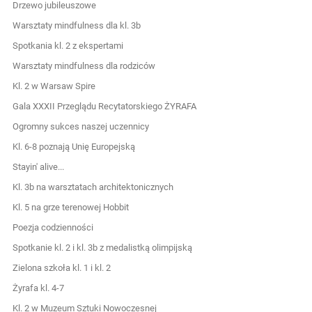
Drzewo jubileuszowe
Warsztaty mindfulness dla kl. 3b
Spotkania kl. 2 z ekspertami
Warsztaty mindfulness dla rodziców
Kl. 2 w Warsaw Spire
Gala XXXII Przeglądu Recytatorskiego ŻYRAFA
Ogromny sukces naszej uczennicy
Kl. 6-8 poznają Unię Europejską
Stayin' alive...
Kl. 3b na warsztatach architektonicznych
Kl. 5 na grze terenowej Hobbit
Poezja codzienności
Spotkanie kl. 2 i kl. 3b z medalistką olimpijską
Zielona szkoła kl. 1 i kl. 2
Żyrafa kl. 4-7
Kl. 2 w Muzeum Sztuki Nowoczesnej