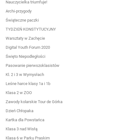
Nauczycielka triumfuje!
Archi-przygody
Świąteczne paczki
TYDZIEŃ KONSTYTUCYJNY
Warsztaty w Zachęcie
Digital Youth Forum 2020
Święto Niepodległości
Pasowanie pierwszoklasistów
Kl. 2 i 3 w Wymysłach
Leśne harce klasy 1a i 1b
Klasa 2 w ZOO
Zawody kolarskie Tour de Górka
Dzień Chłopaka
Kartka dla Powstańca
Klasa 3 nad Wisłą
Klasa 6 w Parku Praskim