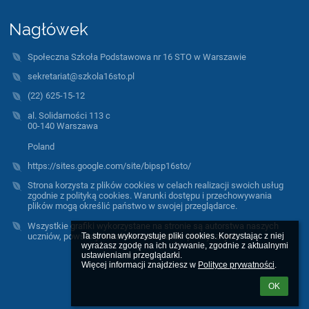
Nagłówek
Społeczna Szkoła Podstawowa nr 16 STO w Warszawie
sekretariat@szkola16sto.pl
(22) 625-15-12
al. Solidarności 113 c
00-140 Warszawa
Poland
https://sites.google.com/site/bipsp16sto/
Strona korzysta z plików cookies w celach realizacji swoich usług
zgodnie z polityką cookies. Warunki dostępu i przechowywania
plików mogą określić państwo w swojej przeglądarce.
Wszystkie grafiki wykorzystane na stronie są autorstwa naszych
uczniów, powstały w trakcie warsztatów plastycznych.
Ta strona wykorzystuje pliki cookies. Korzystając z niej 
wyrażasz zgodę na ich używanie, zgodnie z aktualnymi 
ustawieniami przeglądarki.

Więcej informacji znajdziesz w 
Polityce prywatności
.
OK