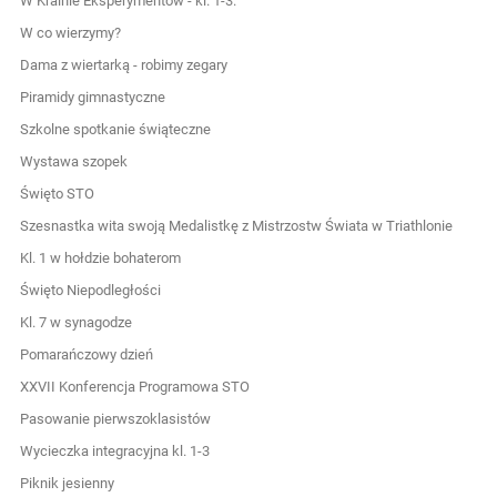
W Krainie Eksperymentów - kl. 1-3.
W co wierzymy?
Dama z wiertarką - robimy zegary
Piramidy gimnastyczne
Szkolne spotkanie świąteczne
Wystawa szopek
Święto STO
Szesnastka wita swoją Medalistkę z Mistrzostw Świata w Triathlonie
Kl. 1 w hołdzie bohaterom
Święto Niepodległości
Kl. 7 w synagodze
Pomarańczowy dzień
XXVII Konferencja Programowa STO
Pasowanie pierwszoklasistów
Wycieczka integracyjna kl. 1-3
Piknik jesienny