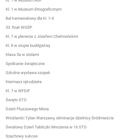
Kl. 1 w Muzeum ASP
Kl. 1 w Muzeum Etnograficznym
Bal karnawałowy dla kl. 1-4
33. finał WOŚP
Kl. 7 w plenerze z Józefem Chełmońskim
Kl. 8 w stupie buddyjskiej
Klasa 5a w stolarni
Spotkanie świąteczne
Szkolna wystawa szopek
Kiermasz rękodzieła
Kl. 7 w WFDiF
Święto STO
Dzień Pluszowego Misia
Wioślarski Tytan Warszawy, eliminacje dzielnicy Śródmieście
Światowy Dzień Tabliczki Mnożenia w 16 STO
Szachowy sukces