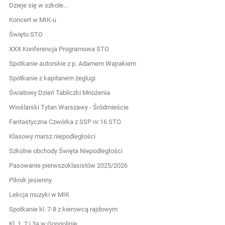
Dzieje się w szkole...
Koncert w MIK-u
Święto STO
XXX Konferencja Programowa STO
Spotkanie autorskie z p. Adamem Wajrakiem
Spotkanie z kapitanem żeglugi
Światowy Dzień Tabliczki Mnożenia
Wioślarski Tytan Warszawy - Śródmieście
Fantastyczna Czwórka z SSP nr 16 STO
Klasowy marsz niepodległości
Szkolne obchody Święta Niepodległości
Pasowanie pierwszoklasistów 2025/2026
Piknik jesienny
Lekcja muzyki w MIK
Spotkanie kl. 7-8 z kierowcą rajdowym
Kl. 1, 2 i 3a w Gongolinie