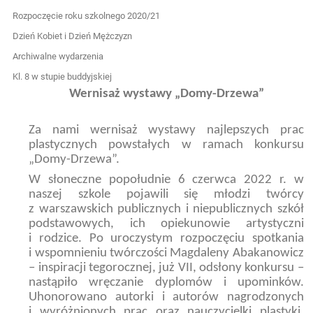
Rozpoczęcie roku szkolnego 2020/21
Dzień Kobiet i Dzień Mężczyzn
Archiwalne wydarzenia
Kl. 8 w stupie buddyjskiej
Wernisaż wystawy „Domy-Drzewa”
Za nami wernisaż wystawy najlepszych prac
plastycznych powstałych w ramach konkursu
„Domy-Drzewa”.
W słoneczne popołudnie 6 czerwca 2022 r. w
naszej szkole pojawili się młodzi twórcy
z warszawskich publicznych i niepublicznych szkół
podstawowych, ich opiekunowie artystyczni
i rodzice. Po uroczystym rozpoczęciu spotkania
i wspomnieniu twórczości Magdaleny Abakanowicz
– inspiracji tegorocznej, już VII, odsłony konkursu –
nastąpiło wręczanie dyplomów i upominków.
Uhonorowano autorki i autorów nagrodzonych
i wyróżnionych prac oraz nauczycielki plastyki,