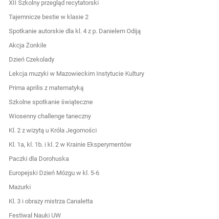
XII Szkolny przegląd recytatorski
Tajemnicze bestie w klasie 2
Spotkanie autorskie dla kl. 4 z p. Danielem Odiją
Akcja Żonkile
Dzień Czekolady
Lekcja muzyki w Mazowieckim Instytucie Kultury
Prima aprilis z matematyką
Szkolne spotkanie świąteczne
Wiosenny challenge taneczny
Kl. 2 z wizytą u Króla Jegomości
Kl. 1a, kl. 1b. i kl. 2 w Krainie Eksperymentów
Paczki dla Dorohuska
Europejski Dzień Mózgu w kl. 5-6
Mazurki
Kl. 3 i obrazy mistrza Canaletta
Festiwal Nauki UW