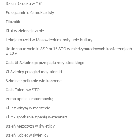
Dzień Dziecka w ''16''
Po egzaminie ósmoklasisty
Filozofik
Kl. 6 w zielonej szkole
Lekcje muzyki w Mazowieckim Instytucie Kultury
Udział nauczycielki SSP nr 16 STO w międzynarodowych konferencjach
w USA
Gala XI Szkolnego przeglądu recytatorskiego
XI Szkolny przegląd recytatorski
Szkolne spotkanie wielkanocne
Gala Talentów STO
Prima aprilis z matematyką
Kl. 7 z wizytą w meczecie
Kl. 2 - spotkanie z panią weterynarz
Dzień Mężczyzn w świetlicy
Dzień Kobiet w świetlicy