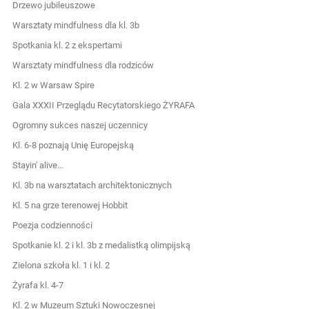
Drzewo jubileuszowe
Warsztaty mindfulness dla kl. 3b
Spotkania kl. 2 z ekspertami
Warsztaty mindfulness dla rodziców
Kl. 2 w Warsaw Spire
Gala XXXII Przeglądu Recytatorskiego ŻYRAFA
Ogromny sukces naszej uczennicy
Kl. 6-8 poznają Unię Europejską
Stayin' alive...
Kl. 3b na warsztatach architektonicznych
Kl. 5 na grze terenowej Hobbit
Poezja codzienności
Spotkanie kl. 2 i kl. 3b z medalistką olimpijską
Zielona szkoła kl. 1 i kl. 2
Żyrafa kl. 4-7
Kl. 2 w Muzeum Sztuki Nowoczesnej