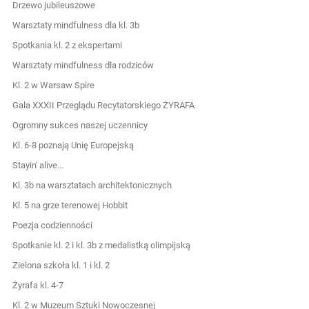
Drzewo jubileuszowe
Warsztaty mindfulness dla kl. 3b
Spotkania kl. 2 z ekspertami
Warsztaty mindfulness dla rodziców
Kl. 2 w Warsaw Spire
Gala XXXII Przeglądu Recytatorskiego ŻYRAFA
Ogromny sukces naszej uczennicy
Kl. 6-8 poznają Unię Europejską
Stayin' alive...
Kl. 3b na warsztatach architektonicznych
Kl. 5 na grze terenowej Hobbit
Poezja codzienności
Spotkanie kl. 2 i kl. 3b z medalistką olimpijską
Zielona szkoła kl. 1 i kl. 2
Żyrafa kl. 4-7
Kl. 2 w Muzeum Sztuki Nowoczesnej