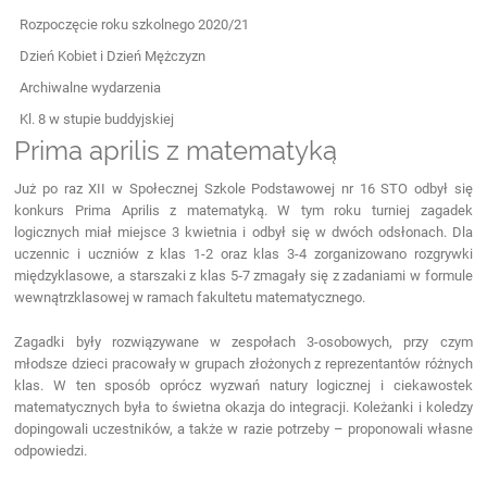
Rozpoczęcie roku szkolnego 2020/21
Dzień Kobiet i Dzień Mężczyzn
Archiwalne wydarzenia
Kl. 8 w stupie buddyjskiej
Prima aprilis z matematyką
Już po raz XII w Społecznej Szkole Podstawowej nr 16 STO odbył się
konkurs Prima Aprilis z matematyką. W tym roku turniej zagadek
logicznych miał miejsce 3 kwietnia i odbył się w dwóch odsłonach. Dla
uczennic i uczniów z klas 1-2 oraz klas 3-4 zorganizowano rozgrywki
międzyklasowe, a starszaki z klas 5‑7 zmagały się z zadaniami w formule
wewnątrzklasowej w ramach fakultetu matematycznego.
Zagadki były rozwiązywane w zespołach 3-osobowych, przy czym
młodsze dzieci pracowały w grupach złożonych z reprezentantów różnych
klas. W ten sposób oprócz wyzwań natury logicznej i ciekawostek
matematycznych była to świetna okazja do integracji. Koleżanki i koledzy
dopingowali uczestników, a także w razie potrzeby – proponowali własne
odpowiedzi.