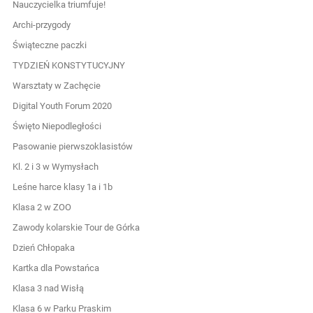
Nauczycielka triumfuje!
Archi-przygody
Świąteczne paczki
TYDZIEŃ KONSTYTUCYJNY
Warsztaty w Zachęcie
Digital Youth Forum 2020
Święto Niepodległości
Pasowanie pierwszoklasistów
Kl. 2 i 3 w Wymysłach
Leśne harce klasy 1a i 1b
Klasa 2 w ZOO
Zawody kolarskie Tour de Górka
Dzień Chłopaka
Kartka dla Powstańca
Klasa 3 nad Wisłą
Klasa 6 w Parku Praskim