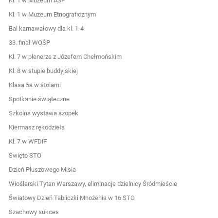
Kl. 1 w Muzeum ASP
Kl. 1 w Muzeum Etnograficznym
Bal karnawałowy dla kl. 1-4
33. finał WOŚP
Kl. 7 w plenerze z Józefem Chełmońskim
Kl. 8 w stupie buddyjskiej
Klasa 5a w stolarni
Spotkanie świąteczne
Szkolna wystawa szopek
Kiermasz rękodzieła
Kl. 7 w WFDiF
Święto STO
Dzień Pluszowego Misia
Wioślarski Tytan Warszawy, eliminacje dzielnicy Śródmieście
Światowy Dzień Tabliczki Mnożenia w 16 STO
Szachowy sukces