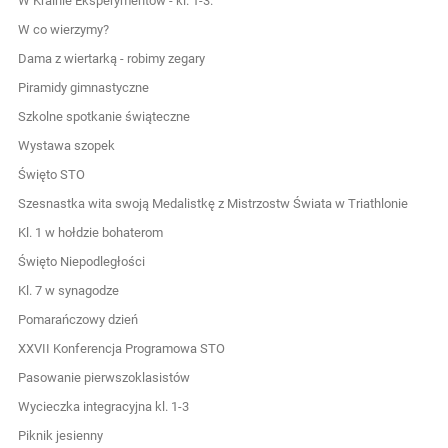
W Krainie Eksperymentów - kl. 1-3.
W co wierzymy?
Dama z wiertarką - robimy zegary
Piramidy gimnastyczne
Szkolne spotkanie świąteczne
Wystawa szopek
Święto STO
Szesnastka wita swoją Medalistkę z Mistrzostw Świata w Triathlonie
Kl. 1 w hołdzie bohaterom
Święto Niepodległości
Kl. 7 w synagodze
Pomarańczowy dzień
XXVII Konferencja Programowa STO
Pasowanie pierwszoklasistów
Wycieczka integracyjna kl. 1-3
Piknik jesienny