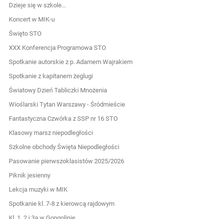
Dzieje się w szkole...
Koncert w MIK-u
Święto STO
XXX Konferencja Programowa STO
Spotkanie autorskie z p. Adamem Wajrakiem
Spotkanie z kapitanem żeglugi
Światowy Dzień Tabliczki Mnożenia
Wioślarski Tytan Warszawy - Śródmieście
Fantastyczna Czwórka z SSP nr 16 STO
Klasowy marsz niepodległości
Szkolne obchody Święta Niepodległości
Pasowanie pierwszoklasistów 2025/2026
Piknik jesienny
Lekcja muzyki w MIK
Spotkanie kl. 7-8 z kierowcą rajdowym
Kl. 1, 2 i 3a w Gongolinie