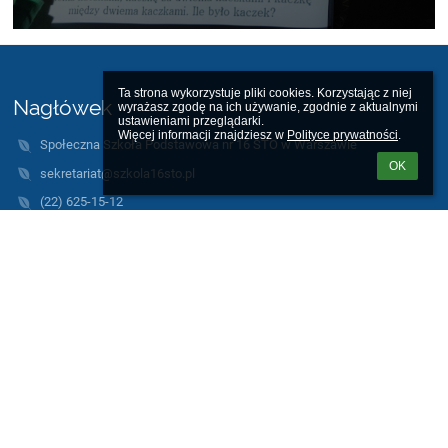
Ta strona wykorzystuje pliki cookies. Korzystając z niej 
Nagłówek
wyrażasz zgodę na ich używanie, zgodnie z aktualnymi 
ustawieniami przeglądarki.

Więcej informacji znajdziesz w 
Polityce prywatności
.
Społeczna Szkoła Podstawowa nr 16 STO w Warszawie
OK
sekretariat@szkola16sto.pl
(22) 625-15-12
al. Solidarności 113 c
00-140 Warszawa
Poland
https://sites.google.com/site/bipsp16sto/
Strona korzysta z plików cookies w celach realizacji swoich usług
zgodnie z polityką cookies. Warunki dostępu i przechowywania
plików mogą określić państwo w swojej przeglądarce.
Wszystkie grafiki wykorzystane na stronie są autorstwa naszych
uczniów, powstały w trakcie warsztatów plastycznych.