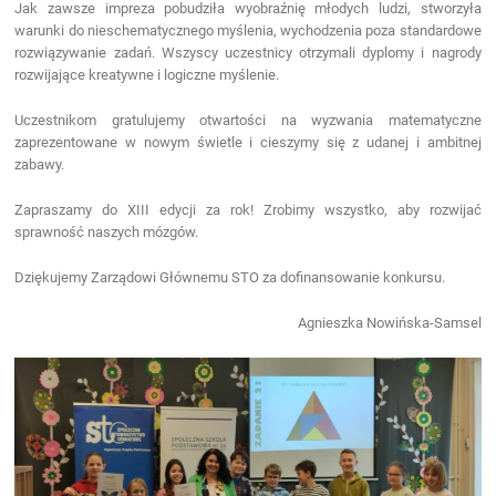
Jak zawsze impreza pobudziła wyobraźnię młodych ludzi, stworzyła
warunki do nieschematycznego myślenia, wychodzenia poza standardowe
rozwiązywanie zadań. Wszyscy uczestnicy otrzymali dyplomy i nagrody
rozwijające kreatywne i logiczne myślenie.
Uczestnikom gratulujemy otwartości na wyzwania matematyczne
zaprezentowane w nowym świetle i cieszymy się z udanej i ambitnej
zabawy.
Zapraszamy do XIII edycji za rok! Zrobimy wszystko, aby rozwijać
sprawność naszych mózgów.
Dziękujemy Zarządowi Głównemu STO za dofinansowanie konkursu.
Agnieszka Nowińska-Samsel