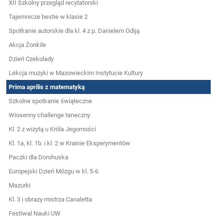
XII Szkolny przegląd recytatorski
Tajemnicze bestie w klasie 2
Spotkanie autorskie dla kl. 4 z p. Danielem Odiją
Akcja Żonkile
Dzień Czekolady
Lekcja muzyki w Mazowieckim Instytucie Kultury
Prima aprilis z matematyką
Szkolne spotkanie świąteczne
Wiosenny challenge taneczny
Kl. 2 z wizytą u Króla Jegomości
Kl. 1a, kl. 1b. i kl. 2 w Krainie Eksperymentów
Paczki dla Dorohuska
Europejski Dzień Mózgu w kl. 5-6
Mazurki
Kl. 3 i obrazy mistrza Canaletta
Festiwal Nauki UW