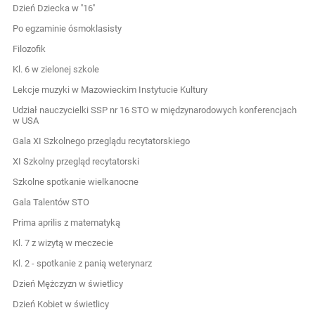
Dzień Dziecka w ''16''
Po egzaminie ósmoklasisty
Filozofik
Kl. 6 w zielonej szkole
Lekcje muzyki w Mazowieckim Instytucie Kultury
Udział nauczycielki SSP nr 16 STO w międzynarodowych konferencjach
w USA
Gala XI Szkolnego przeglądu recytatorskiego
XI Szkolny przegląd recytatorski
Szkolne spotkanie wielkanocne
Gala Talentów STO
Prima aprilis z matematyką
Kl. 7 z wizytą w meczecie
Kl. 2 - spotkanie z panią weterynarz
Dzień Mężczyzn w świetlicy
Dzień Kobiet w świetlicy