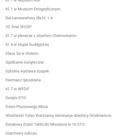
Kl. 1 w Muzeum ASP
Kl. 1 w Muzeum Etnograficznym
Bal karnawałowy dla kl. 1-4
33. finał WOŚP
Kl. 7 w plenerze z Józefem Chełmońskim
Kl. 8 w stupie buddyjskiej
Klasa 5a w stolarni
Spotkanie świąteczne
Szkolna wystawa szopek
Kiermasz rękodzieła
Kl. 7 w WFDiF
Święto STO
Dzień Pluszowego Misia
Wioślarski Tytan Warszawy, eliminacje dzielnicy Śródmieście
Światowy Dzień Tabliczki Mnożenia w 16 STO
Szachowy sukces