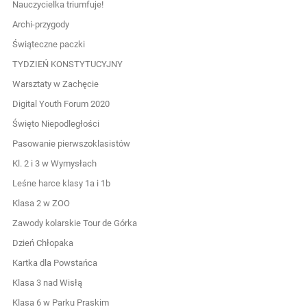
Nauczycielka triumfuje!
Archi-przygody
Świąteczne paczki
TYDZIEŃ KONSTYTUCYJNY
Warsztaty w Zachęcie
Digital Youth Forum 2020
Święto Niepodległości
Pasowanie pierwszoklasistów
Kl. 2 i 3 w Wymysłach
Leśne harce klasy 1a i 1b
Klasa 2 w ZOO
Zawody kolarskie Tour de Górka
Dzień Chłopaka
Kartka dla Powstańca
Klasa 3 nad Wisłą
Klasa 6 w Parku Praskim