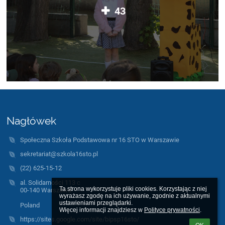
43
Nagłówek
Społeczna Szkoła Podstawowa nr 16 STO w Warszawie
sekretariat@szkola16sto.pl
(22) 625-15-12
al. Solidarności 113 c
Ta strona wykorzystuje pliki cookies. Korzystając z niej 
00-140 Warszawa
wyrażasz zgodę na ich używanie, zgodnie z aktualnymi 
ustawieniami przeglądarki.

Poland
Więcej informacji znajdziesz w 
Polityce prywatności
.
https://sites.google.com/site/bipsp16sto/