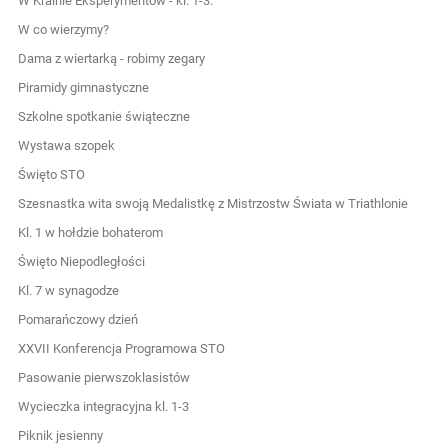
W Krainie Eksperymentów - kl. 1-3.
W co wierzymy?
Dama z wiertarką - robimy zegary
Piramidy gimnastyczne
Szkolne spotkanie świąteczne
Wystawa szopek
Święto STO
Szesnastka wita swoją Medalistkę z Mistrzostw Świata w Triathlonie
Kl. 1 w hołdzie bohaterom
Święto Niepodległości
Kl. 7 w synagodze
Pomarańczowy dzień
XXVII Konferencja Programowa STO
Pasowanie pierwszoklasistów
Wycieczka integracyjna kl. 1-3
Piknik jesienny