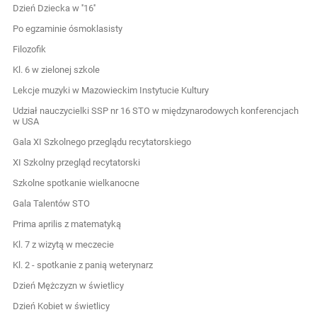
Dzień Dziecka w ''16''
Po egzaminie ósmoklasisty
Filozofik
Kl. 6 w zielonej szkole
Lekcje muzyki w Mazowieckim Instytucie Kultury
Udział nauczycielki SSP nr 16 STO w międzynarodowych konferencjach
w USA
Gala XI Szkolnego przeglądu recytatorskiego
XI Szkolny przegląd recytatorski
Szkolne spotkanie wielkanocne
Gala Talentów STO
Prima aprilis z matematyką
Kl. 7 z wizytą w meczecie
Kl. 2 - spotkanie z panią weterynarz
Dzień Mężczyzn w świetlicy
Dzień Kobiet w świetlicy