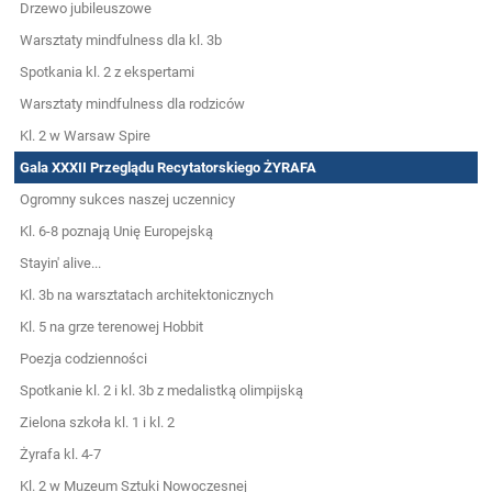
Drzewo jubileuszowe
Warsztaty mindfulness dla kl. 3b
Spotkania kl. 2 z ekspertami
Warsztaty mindfulness dla rodziców
Kl. 2 w Warsaw Spire
Gala XXXII Przeglądu Recytatorskiego ŻYRAFA
Ogromny sukces naszej uczennicy
Kl. 6-8 poznają Unię Europejską
Stayin' alive...
Kl. 3b na warsztatach architektonicznych
Kl. 5 na grze terenowej Hobbit
Poezja codzienności
Spotkanie kl. 2 i kl. 3b z medalistką olimpijską
Zielona szkoła kl. 1 i kl. 2
Żyrafa kl. 4-7
Kl. 2 w Muzeum Sztuki Nowoczesnej