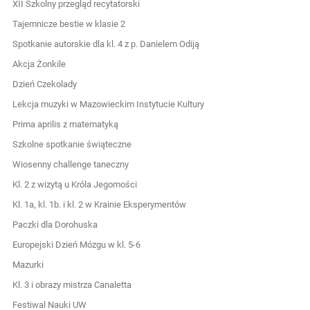
XII Szkolny przegląd recytatorski
Tajemnicze bestie w klasie 2
Spotkanie autorskie dla kl. 4 z p. Danielem Odiją
Akcja Żonkile
Dzień Czekolady
Lekcja muzyki w Mazowieckim Instytucie Kultury
Prima aprilis z matematyką
Szkolne spotkanie świąteczne
Wiosenny challenge taneczny
Kl. 2 z wizytą u Króla Jegomości
Kl. 1a, kl. 1b. i kl. 2 w Krainie Eksperymentów
Paczki dla Dorohuska
Europejski Dzień Mózgu w kl. 5-6
Mazurki
Kl. 3 i obrazy mistrza Canaletta
Festiwal Nauki UW