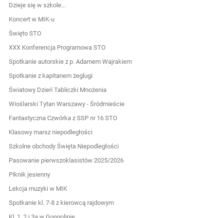
Dzieje się w szkole...
Koncert w MIK-u
Święto STO
XXX Konferencja Programowa STO
Spotkanie autorskie z p. Adamem Wajrakiem
Spotkanie z kapitanem żeglugi
Światowy Dzień Tabliczki Mnożenia
Wioślarski Tytan Warszawy - Śródmieście
Fantastyczna Czwórka z SSP nr 16 STO
Klasowy marsz niepodległości
Szkolne obchody Święta Niepodległości
Pasowanie pierwszoklasistów 2025/2026
Piknik jesienny
Lekcja muzyki w MIK
Spotkanie kl. 7-8 z kierowcą rajdowym
Kl. 1, 2 i 3a w Gongolinie