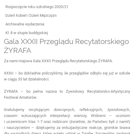
Rozpoczęcie roku szkolnego 2020/21
Dzień Kobiet i Dzień Mężczyzn
Archiwalne wydarzenia
Kl. 8 w stupie buddyjskiej
Gala XXXII Przeglądu Recytatorskiego
ŻYRAFA
Za nami majowa Gala XXXII Przeglądu Recytatorskiego ŻYRAFA.
XXXII – bo dokładnie policzyliśmy, ile przeglądów odbyło się już w szkole
w ciągu 35 lat działalności.
ŻYRAFA – bo pełna nazwa to Żywiołowy Recytatorsko-Artystyczny
Festiwal Amatorów.
Gratulujemy recytującym dowcipnych, refleksyjnych, żywiołowych,
czasem wzruszających interpretacji wierszy. Widowni – uczniom
i uczennicom klas 1-7 oraz rodzicom (świetnie, że Państwo byli z nami!)
i nauczycielom – dziękujemy za entuzjastyczne reakcje, gromkie brawa
dla wszystkich dzieci, które wzięły udział w Żyrafie. Szczególny zachwyt